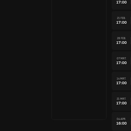
17:00
21 FEB.
17:00
28 FEB.
17:00
07 MRT.
17:00
14 MRT.
17:00
21 MRT.
17:00
04 APR.
16:00