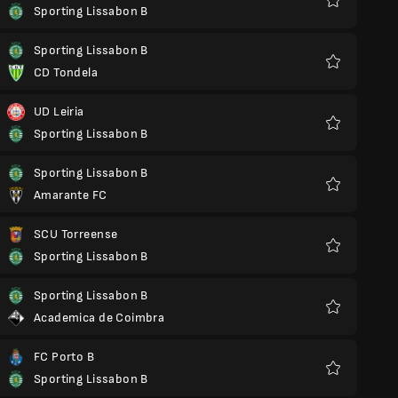
Sporting Lissabon B
Favorieten
Sporting Lissabon B
CD Tondela
Favorieten
UD Leiria
Sporting Lissabon B
Favorieten
Sporting Lissabon B
Amarante FC
Favorieten
SCU Torreense
Sporting Lissabon B
Favorieten
Sporting Lissabon B
Academica de Coimbra
Favorieten
FC Porto B
Sporting Lissabon B
Favorieten