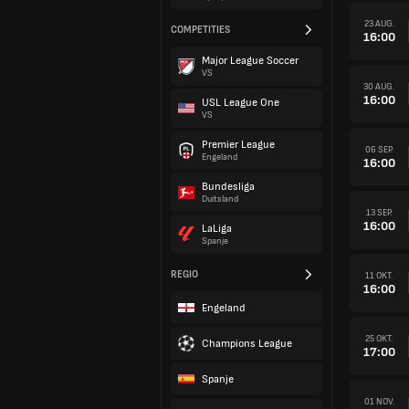
23 AUG.
COMPETITIES
16:00
Major League Soccer
VS
30 AUG.
16:00
USL League One
VS
Premier League
06 SEP.
Engeland
16:00
Bundesliga
Duitsland
13 SEP.
16:00
LaLiga
Spanje
REGIO
11 OKT.
16:00
Engeland
25 OKT.
Champions League
17:00
Spanje
01 NOV.