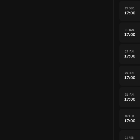
27 DEC.
17:00
10 JAN.
17:00
17 JAN.
17:00
24 JAN.
17:00
31 JAN.
17:00
07 FEB.
17:00
14 FEB.