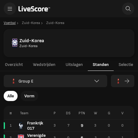
Voetbal
Zuid-Korea
Zuid-Korea
Zuid-Korea
Zuid-Korea
Overzicht
Wedstrijden
Uitslagen
Standen
Selectie
Group E
Alle
Vorm
#
Team
P
DS
PTN
W
G
V
F
Frankrijk
9
1
3
7
3
0
0
7
O17
Verenigde
6
2
3
0
2
0
1
5