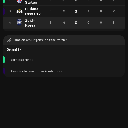
Staten
Burkina
3
3
3
-3
1
0
2
3
Faso U17
Zuid-
0
4
3
-4
0
0
3
2
Korea
Draaien om uitgebreide tabel te zien
Belangrijk
Volgende ronde
Kwalificatie voor de volgende ronde