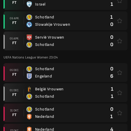
FT
1
Israel
1
Schotland
09 APR.
FT
0
Slowakije Vrouwen
0
Servië Vrouwen
05 APR.
FT
0
Schotland
UEFA Nations League Women 23/24
0
Schotland
05 DEC.
FT
6
Engeland
1
België Vrouwen
01 DEC.
FT
1
Schotland
0
Schotland
31 OKT.
FT
1
Nederland
4
Nederland
27 OKT.