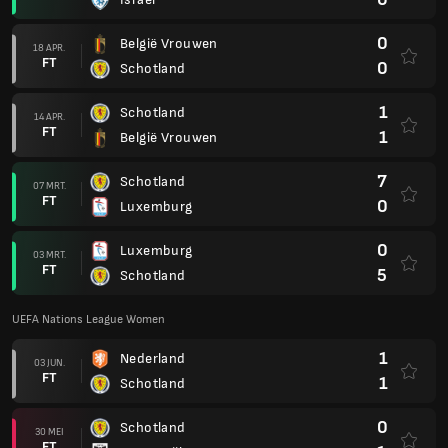
0
België Vrouwen
18 APR.
FT
0
Schotland
1
Schotland
14 APR.
FT
1
België Vrouwen
7
Schotland
07 MRT.
FT
0
Luxemburg
0
Luxemburg
03 MRT.
FT
5
Schotland
UEFA Nations League Women
1
Nederland
03 JUN.
FT
1
Schotland
0
Schotland
30 MEI
FT