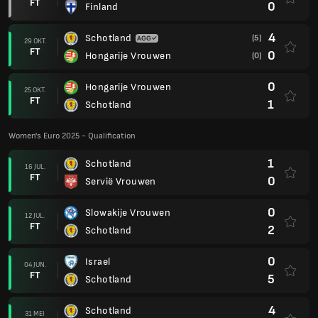
FT
0
Finland
4
Schotland
(5)
29 OKT.
FT
0
Hongarije Vrouwen
(0)
0
Hongarije Vrouwen
25 OKT.
FT
1
Schotland
Women's Euro 2025 - Qualification
1
Schotland
16 JUL.
FT
0
Servië Vrouwen
0
Slowakije Vrouwen
12 JUL.
FT
2
Schotland
0
Israel
04 JUN.
FT
5
Schotland
4
Schotland
31 MEI