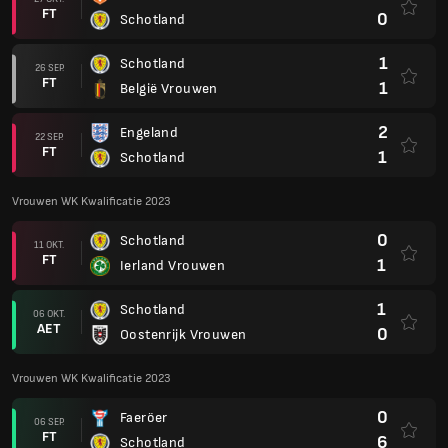
FT
0
Schotland
1
Schotland
26 SEP.
FT
1
België Vrouwen
2
Engeland
22 SEP.
FT
1
Schotland
Vrouwen WK Kwalificatie 2023
0
Schotland
11 OKT.
FT
1
Ierland Vrouwen
1
Schotland
06 OKT.
AET
0
Oostenrijk Vrouwen
Vrouwen WK Kwalificatie 2023
0
Faeröer
06 SEP.
FT
6
Schotland