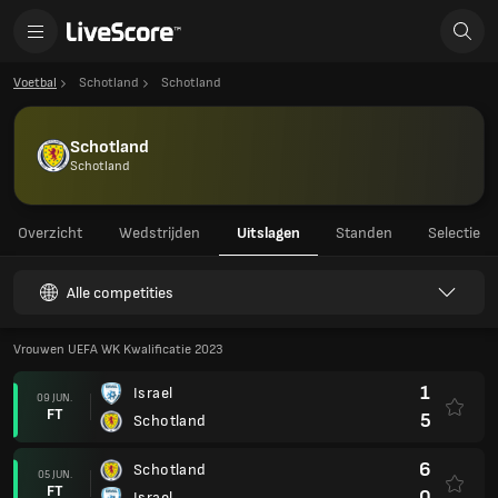
Voetbal
Schotland
Schotland
Schotland
Schotland
Overzicht
Wedstrijden
Uitslagen
Standen
Selectie
Alle competities
Vrouwen UEFA WK Kwalificatie 2023
1
Israel
09 JUN.
FT
5
Schotland
6
Schotland
05 JUN.
FT
0
Israel