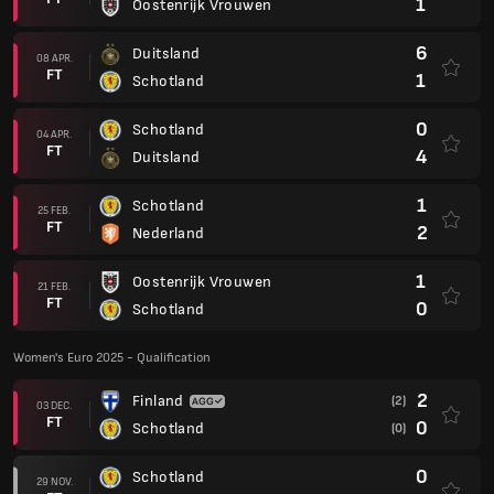
1
Oostenrijk Vrouwen
6
Duitsland
08 APR.
FT
1
Schotland
0
Schotland
04 APR.
FT
4
Duitsland
1
Schotland
25 FEB.
FT
2
Nederland
1
Oostenrijk Vrouwen
21 FEB.
FT
0
Schotland
Women's Euro 2025 - Qualification
2
Finland
(2)
03 DEC.
FT
0
Schotland
(0)
0
Schotland
29 NOV.