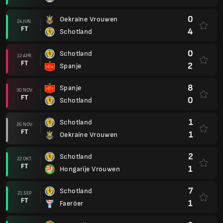
0
Oekraïne Vrouwen
24 JUN.
FT
4
Schotland
0
Schotland
12 APR.
FT
2
Spanje
8
Spanje
30 NOV.
FT
0
Schotland
1
Schotland
26 NOV.
FT
1
Oekraïne Vrouwen
2
Schotland
22 OKT.
FT
1
Hongarije Vrouwen
7
Schotland
21 SEP.
FT
1
Faeröer