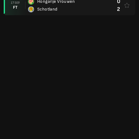
0
Hongarije Vrouwen
17 SEP.
FT
2
Schotland