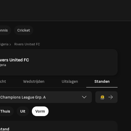
ennis
Cricket
igeria
Rivers United FC
vers United FC
geria
icht
Wedstrijden
Uitslagen
Standen
 Champions League Grp. A
Thuis
Uit
Vorm
stand