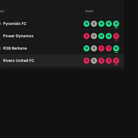
am
Vorm
Pyramids FC
W
G
W
W
W
Power Dynamos
V
G
W
W
V
RSB Berkane
W
G
V
V
W
Rivers United FC
V
G
V
V
V