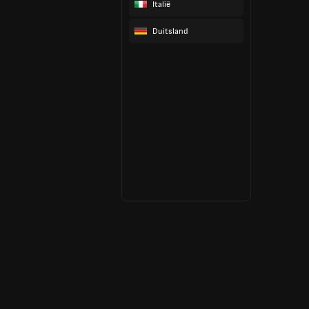
Italië
Duitsland