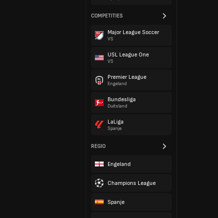
COMPETITIES
Major League Soccer
VS
USL League One
VS
Premier League
Engeland
Bundesliga
Duitsland
LaLiga
Spanje
REGIO
Engeland
Champions League
Spanje