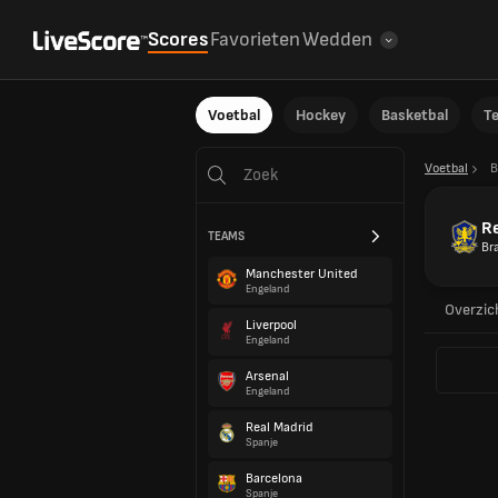
Scores
Favorieten
Wedden
Voetbal
Hockey
Basketbal
T
Voetbal
B
Re
TEAMS
Bra
Manchester United
Engeland
Overzic
Liverpool
Engeland
Arsenal
Engeland
Real Madrid
Spanje
Barcelona
Spanje