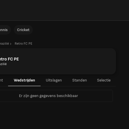
ennis
Cricket
razilië
Retro FC PE
tro FC PE
zilië
ht
Wedstrijden
Uitslagen
Standen
Selectie
Er zijn geen gegevens beschikbaar