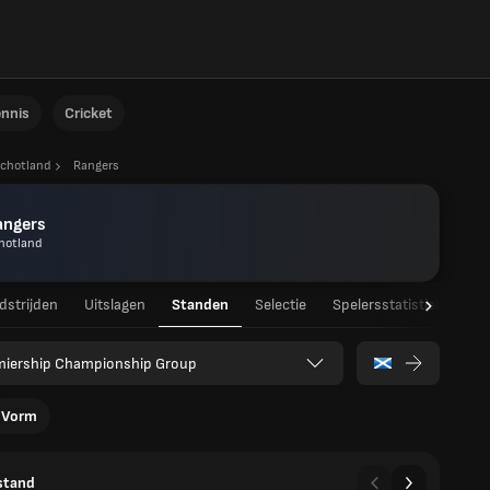
ennis
Cricket
chotland
Rangers
angers
hotland
strijden
Uitslagen
Standen
Selectie
Spelersstatistieken
miership Championship Group
Vorm
stand