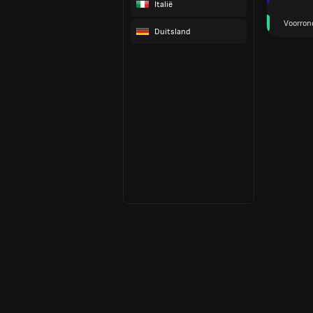
Italië
Voorron
Duitsland