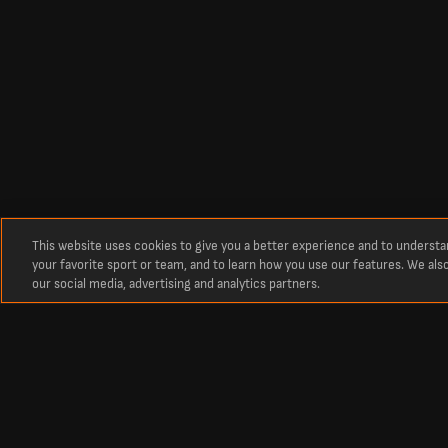
This website uses cookies to give you a better experience and to underst
your favorite sport or team, and to learn how you use our features. We als
our social media, advertising and analytics partners.
Over
Rangers Table
The current Premiership Championship Group table standings.
Rangers latest Premiership Championship Group Table. Current standing