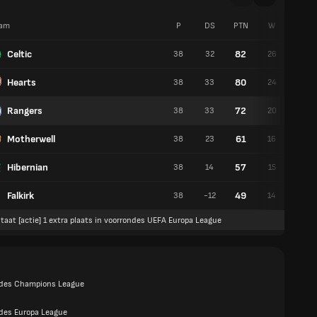
am
P
DS
PTN
W
G
Celtic
82
38
32
26
4
Hearts
80
38
33
24
8
Rangers
72
38
33
20
12
Motherwell
61
38
23
16
13
Hibernian
57
38
14
15
12
Falkirk
49
38
-12
14
7
taat [actie] 1 extra plaats in voorrondes UEFA Europa League
des Champions League
des Europa League