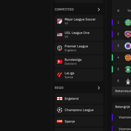
COMPETITIES
#
Te
Major League Soccer
1
VS
USL League One
2
VS
3
Premier League
Engeland
4
Bundesliga
Duitsland
5
LaLiga
Spanje
6
REGIO
Bekerresul
Engeland
Belangrijk
Champions League
Voorron
Spanje
Voorron