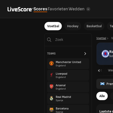
Scores
Favorieten
Wedden
Voetbal
Hockey
Basketbal
T
Voetbal
S
R
TEAMS
Sc
Manchester United
Engeland
Overzicht
Wed
Liverpool
Engeland
Pre
Arsenal
Engeland
Alle
Real Madrid
Spanje
Barcelona
Laatste 
Spanje