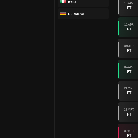
Italië
18 APR.
FT
Duitsland
11 APR.
FT
08 APR.
FT
04 APR.
FT
21 MRT.
FT
15 MRT.
FT
07 MRT.
FT