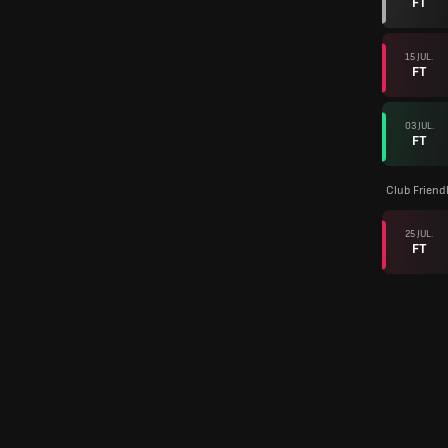
FT
15 JUL.
FT
03 JUL.
FT
Club Friend
25 JUL.
FT