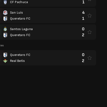
1
CF Pachuca
4
San Luis
1
Queretaro FC
0
Santos Laguna
2
Queretaro FC
lies
0
Queretaro FC
2
Real Betis