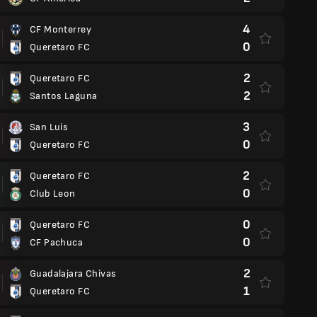
4
CF Monterrey
0
Queretaro FC
2
Queretaro FC
2
Santos Laguna
3
San Luis
0
Queretaro FC
2
Queretaro FC
0
Club Leon
0
Queretaro FC
0
CF Pachuca
2
Guadalajara Chivas
1
Queretaro FC