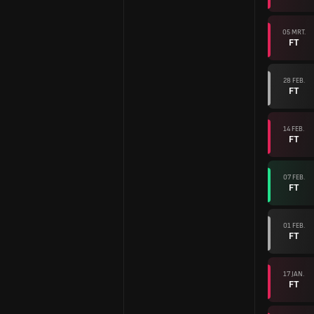
05 MRT.
FT
28 FEB.
FT
14 FEB.
FT
07 FEB.
FT
01 FEB.
FT
17 JAN.
FT