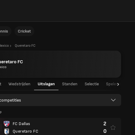
ennis
Cricket
exico
Queretaro FC
ueretaro FC
xico
t
Wedstrijden
Uitslagen
Standen
Selectie
Spelersstatisti
 competities
p
2
FC Dallas
0
Queretaro FC