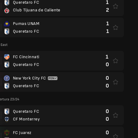
1
Queretaro FC
2
Club Tijuana de Caliente
1
Pumas UNAM
1
Queretaro FC
 East
1
FC Cincinnati
0
Queretaro FC
0
New York City FC
0
Queretaro FC
ertura 23/24
0
Queretaro FC
0
CF Monterrey
0
FC Juarez