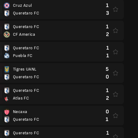
1
Cruz Azul
3
Queretaro FC
1
Queretaro FC
2
CF America
1
Queretaro FC
1
Puebla FC
5
Tigres UANL
0
Queretaro FC
1
Queretaro FC
2
Atlas FC
0
Necaxa
1
Queretaro FC
1
Queretaro FC