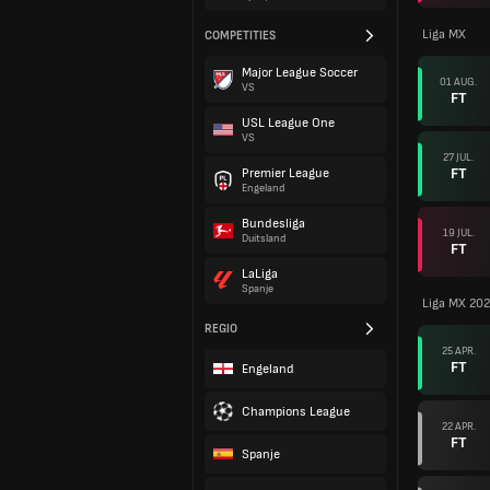
Liga MX
COMPETITIES
Major League Soccer
01 AUG.
VS
FT
USL League One
VS
27 JUL.
FT
Premier League
Engeland
Bundesliga
19 JUL.
Duitsland
FT
LaLiga
Spanje
Liga MX 20
REGIO
25 APR.
FT
Engeland
Champions League
22 APR.
FT
Spanje