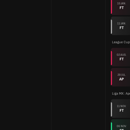
15 JAN.
FT
11 JAN.
FT
League Cup
02 AUG.
FT
29 JUL.
AP
Liga MX: Ap
11 NOV.
FT
06 NOV.