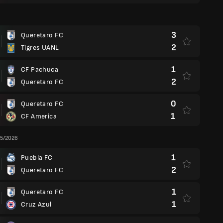
3
Queretaro FC
2
Tigres UANL
1
CF Pachuca
2
Queretaro FC
0
Queretaro FC
1
CF America
25/2026
1
Puebla FC
2
Queretaro FC
1
Queretaro FC
1
Cruz Azul