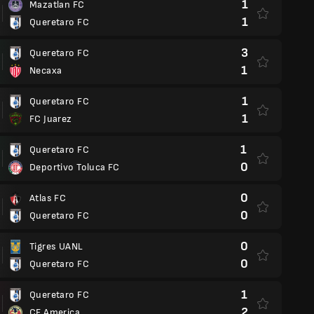
1
Mazatlan FC
1
Queretaro FC
3
Queretaro FC
1
Necaxa
1
Queretaro FC
1
FC Juarez
1
Queretaro FC
0
Deportivo Toluca FC
0
Atlas FC
0
Queretaro FC
0
Tigres UANL
0
Queretaro FC
1
Queretaro FC
2
CF America