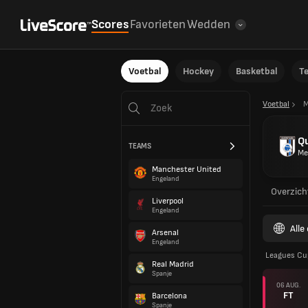
Scores
Favorieten
Wedden
Voetbal
Hockey
Basketbal
T
Voetbal
M
Q
TEAMS
Me
Manchester United
Engeland
Overzich
Liverpool
Engeland
Alle
Arsenal
Engeland
Leagues Cu
Real Madrid
Spanje
06 AUG.
FT
Barcelona
Spanje