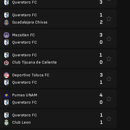
3
Queretaro FC
1
Queretaro FC
2
Guadalajara Chivas
3
Mazatlan FC
0
Queretaro FC
1
Queretaro FC
0
Club Tijuana de Caliente
3
Deportivo Toluca FC
1
Queretaro FC
4
Pumas UNAM
0
Queretaro FC
1
Queretaro FC
1
Club Leon