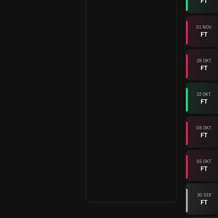
FT
01 NOV.
FT
28 OKT.
FT
22 OKT.
FT
08 OKT.
FT
05 OKT.
FT
30 SEP.
FT