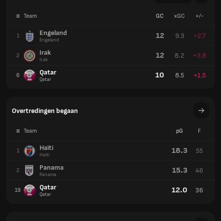
#
Team
GC
xGC
+/-
Engeland
12
9.3
+2.7
1
Engeland
Irak
12
8.2
+3.8
2
Irak
Qatar
10
8.5
+1.5
6
Qatar
Overtredingen begaan
#
Team
pG
F
Haïti
18.3
55
1
Haïti
Panama
15.3
46
2
Panama
Qatar
12.0
36
19
Qatar