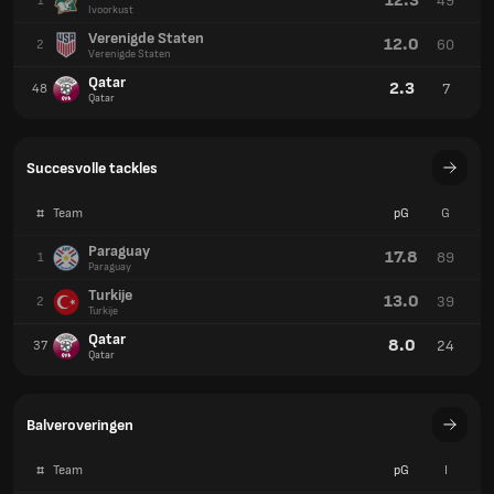
12.3
49
1
Ivoorkust
Verenigde Staten
12.0
60
2
Verenigde Staten
Qatar
2.3
7
48
Qatar
Succesvolle tackles
#
Team
pG
G
Paraguay
17.8
89
1
Paraguay
Turkije
13.0
39
2
Turkije
Qatar
8.0
24
37
Qatar
Balveroveringen
#
Team
pG
I