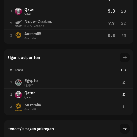
Qatar
9.3
28
1
Qatar
Nieuw-Zeeland
7.3
22
2
Nieuw-Zeeland
Australië
6.3
25
3
Australië
Eigen doelpunten
#
Team
OG
Egypte
2
1
Egypte
Qatar
2
1
Qatar
Australië
1
3
Australië
Penalty's tegen gekregen