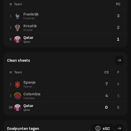
#
Team
PC
Frankrijk
3
1
Frankrijk
Kroatië
2
2
Kroatië
Qatar
1
6
Qatar
Clean sheets
#
Team
CS
P
Spanje
7
8
1
Spanje
Colombia
4
5
2
Colombia
Qatar
0
3
28
Qatar
Doelpunten tegen
xGC