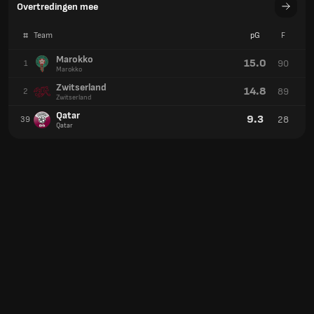
Overtredingen mee
#
Team
pG
F
Marokko
15.0
90
1
Marokko
Zwitserland
14.8
89
2
Zwitserland
Qatar
9.3
28
39
Qatar