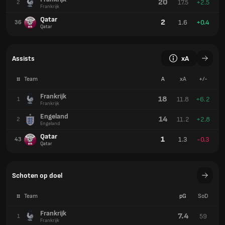
20
17.5
+2.5
2
Frankrijk
Qatar
2
1.6
+0.4
36
Qatar
Assists
xA
#
Team
A
xA
+/-
Frankrijk
18
11.8
+6.2
1
Frankrijk
Engeland
14
11.2
+2.8
2
Engeland
Qatar
1
1.3
-0.3
43
Qatar
Schoten op doel
#
Team
pG
SoD
Frankrijk
7.4
59
1
Frankrijk