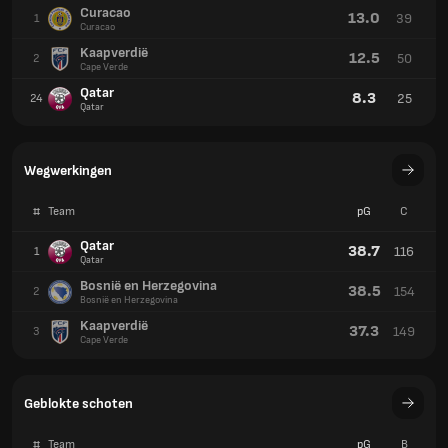
Curacao
13.0
39
1
Curacao
Kaapverdië
12.5
50
2
Cape Verde
Qatar
8.3
25
24
Qatar
Wegwerkingen
#
Team
pG
C
Qatar
38.7
116
1
Qatar
Bosnië en Herzegovina
38.5
154
2
Bosnië en Herzegovina
Kaapverdië
37.3
149
3
Cape Verde
Geblokte schoten
#
Team
pG
B