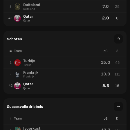
Duitsland
7.0
28
2
Duitsland
Qatar
2.0
6
43
Qatar
Schoten
#
Team
pG
S
Turkije
15.0
45
1
Turkije
Frankrijk
13.9
111
2
Frankrijk
Qatar
5.3
16
42
Qatar
Succesvolle dribbels
#
Team
pG
D
Ivoorkust