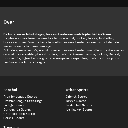
Over
De laatste voetbaluitslagen, tussenstanden en wedstrijden bij LiveScore
Dé plek voor realtime tussenstanden in voetbal, cricket, tennis, basketbal,
hockey en meer. Voor de laatste voetbaltussenstanden en nieuws uit de hele
wereld moet je bij LiveScore zijn
Actuele speelschema's, wedstrijden en tussenstanden voor alle grote divisies en
competities wereldwijd en altijd live, zoals de
Premier League
,
La Liga
,
Serie A
,
Bundesliga
,
Ligue 1
en de grootste Europese competities, zoals de Champions
League en de Europa League.
Footbal
Other Sports
Premier League Scores
Cricket Scores
Premier League Standings
Tennis Scores
La Liga Scores
Basketball Scores
Bundesliga Scores
Ice Hockey Scores
Championship Scores
Serie A Scores
Trending