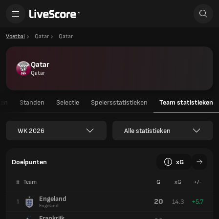
Voetbal
Qatar
Qatar
Qatar
Qatar
gen
Standen
Selectie
Spelersstatistieken
Team statistieken
WK 2026
Alle statistieken
Doelpunten
xG
#
Team
G
xG
+/-
Engeland
20
14.3
+5.7
1
Engeland
Frankrijk