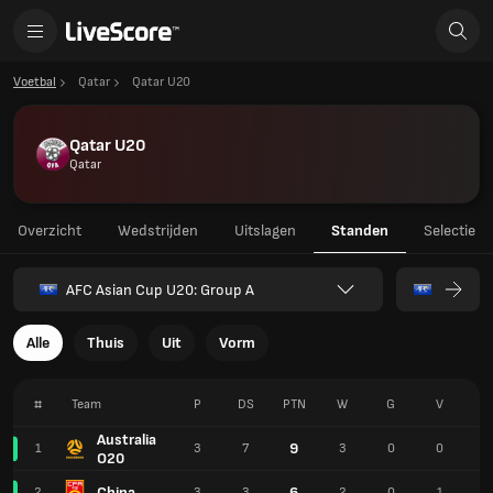
Voetbal
Qatar
Qatar U20
Qatar U20
Qatar
Overzicht
Wedstrijden
Uitslagen
Standen
Selectie
AFC Asian Cup U20: Group A
Alle
Thuis
Uit
Vorm
#
Team
P
DS
PTN
W
G
V
F
Australia
9
1
3
7
3
0
0
1
O20
China
6
2
3
3
2
0
1
8