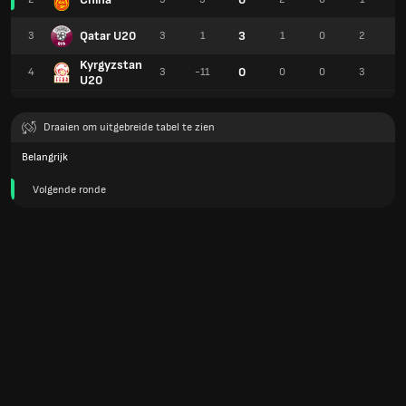
Qatar U20
3
3
3
1
1
0
2
6
Kyrgyzstan
0
4
3
-11
0
0
3
3
U20
Draaien om uitgebreide tabel te zien
Belangrijk
Volgende ronde