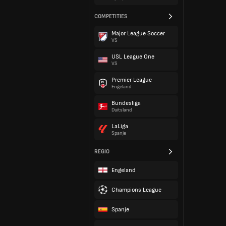
COMPETITIES
Major League Soccer
VS
USL League One
VS
Premier League
Engeland
Bundesliga
Duitsland
LaLiga
Spanje
REGIO
Engeland
Champions League
Spanje