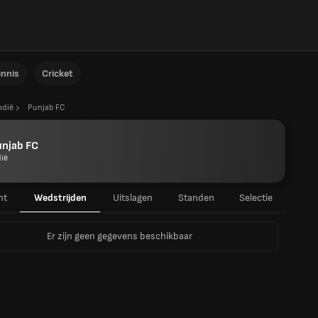
ennis
Cricket
ndië
Punjab FC
unjab FC
dië
ht
Wedstrijden
Uitslagen
Standen
Selectie
Er zijn geen gegevens beschikbaar