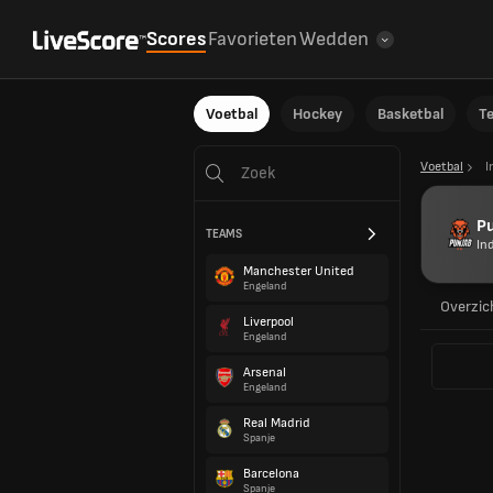
Scores
Favorieten
Wedden
Voetbal
Hockey
Basketbal
T
Voetbal
I
P
TEAMS
In
Manchester United
Engeland
Overzic
Liverpool
Engeland
Arsenal
Engeland
Real Madrid
Spanje
Barcelona
Spanje