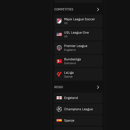
COMPETITIES
Major League Soccer
VS
USL League One
VS
Premier League
Engeland
Bundesliga
Duitsland
LaLiga
Spanje
REGIO
Engeland
Champions League
Spanje