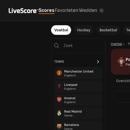
Scores
Favorieten
Wedden
Voetbal
Hockey
Basketbal
T
Voetbal
P
Po
TEAMS
Po
Manchester United
Engeland
Overzic
Liverpool
Engeland
Arsenal
Engeland
Real Madrid
Spanje
Barcelona
Spanje