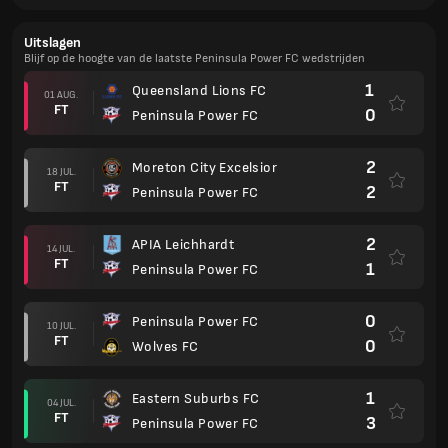
Uitslagen
Blijf op de hoogte van de laatste Peninsula Power FC wedstrijden
1
Queensland Lions FC
01 AUG.
FT
0
Peninsula Power FC
2
Moreton City Excelsior
18 JUL.
FT
2
Peninsula Power FC
2
APIA Leichhardt
14 JUL.
FT
1
Peninsula Power FC
0
Peninsula Power FC
10 JUL.
FT
0
Wolves FC
1
Eastern Suburbs FC
04 JUL.
FT
3
Peninsula Power FC