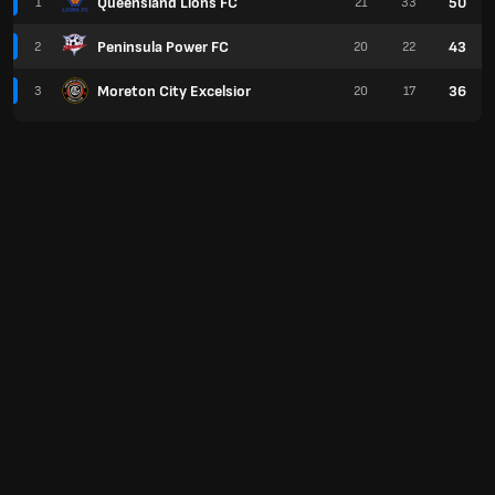
Queensland Lions FC
50
1
21
33
Peninsula Power FC
43
2
20
22
Moreton City Excelsior
36
3
20
17