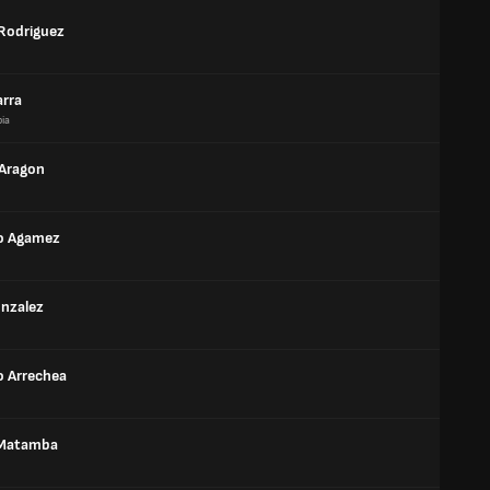
 Rodriguez
arra
ia
 Aragon
o Agamez
nzalez
o Arrechea
 Matamba