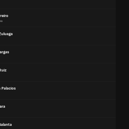
reiro
ia
Zuluaga
argas
Ruiz
 Palacios
ara
Balanta