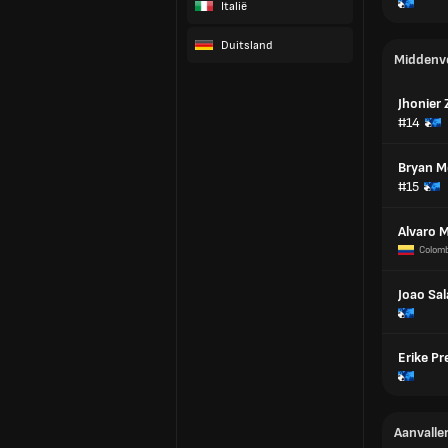
Italië
Duitsland
Middenv
Jhonier
#14
Bryan 
#15
Alvaro 
Colomb
Joao Sal
Erike Pr
Aanvalle