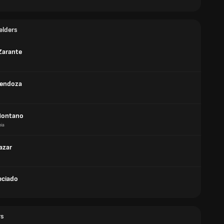
elders
 Zarante
Mendoza
Montano
ia
azar
eciado
rs