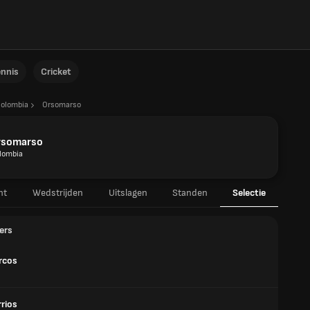
ennis
Cricket
olombia
Orsomarso
rsomarso
lombia
ht
Wedstrijden
Uitslagen
Standen
Selectie
ers
rcos
rrios