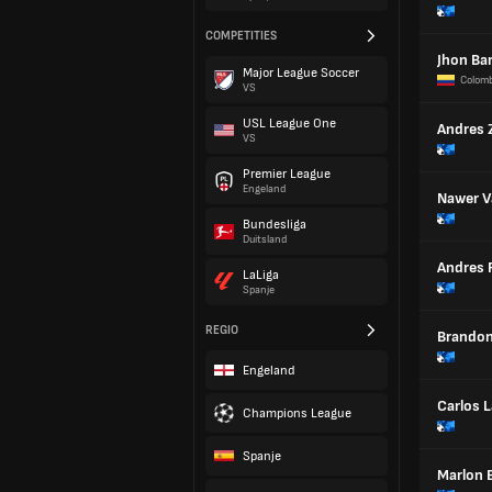
COMPETITIES
Jhon Bar
Major League Soccer
Colomb
VS
USL League One
Andres 
VS
Premier League
Engeland
Nawer V
Bundesliga
Duitsland
Andres 
LaLiga
Spanje
REGIO
Brandon
Engeland
Carlos L
Champions League
Spanje
Marlon 