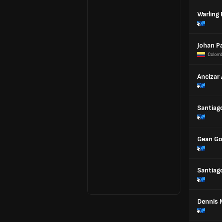
Warling
Johan P
Colomb
Ancizar
Santiag
Gean Go
Santiag
Dennis