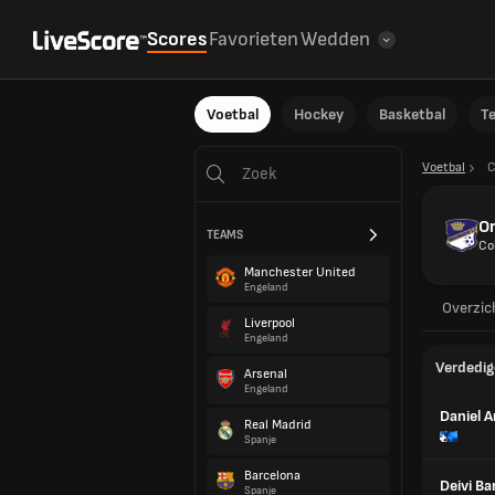
Scores
Favorieten
Wedden
Voetbal
Hockey
Basketbal
T
Voetbal
C
O
TEAMS
Co
Manchester United
Engeland
Overzic
Liverpool
Engeland
Verdedig
Arsenal
Engeland
Daniel A
Real Madrid
Spanje
Barcelona
Deivi Ba
Spanje