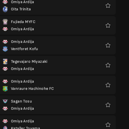
Omiya Ardija
Oita Trinita
Favorieten
Fujieda MYFC
Omiya Ardija
Favorieten
Omiya Ardija
Ventforet Kofu
Favorieten
Tegevajaro Miyazaki
Omiya Ardija
Favorieten
Omiya Ardija
Vanraure Hachinohe FC
Favorieten
Sagan Tosu
Omiya Ardija
Favorieten
Omiya Ardija
Kataller Toyama