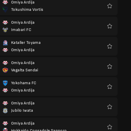
Omiya Ardija
Tokushima Vortis
Favorieten
Omiya Ardija
Imabari FC
Favorieten
Kataller Toyama
Omiya Ardija
Favorieten
Omiya Ardija
Vegalta Sendai
Favorieten
Yokohama FC
Omiya Ardija
Favorieten
Omiya Ardija
Jubilo Iwata
Favorieten
Omiya Ardija
Hokkaido Consadole Sapporo