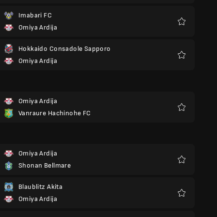
Imabari FC
Omiya Ardija
Favorieten
Hokkaido Consadole Sapporo
Omiya Ardija
Favorieten
Omiya Ardija
Vanraure Hachinohe FC
Favorieten
Omiya Ardija
Shonan Bellmare
Favorieten
Blaublitz Akita
Omiya Ardija
Favorieten