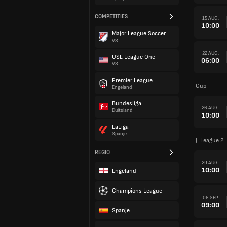
COMPETITIES
15 AUG.
10:00
Major League Soccer
VS
22 AUG.
USL League One
06:00
VS
Premier League
Cup
Engeland
Bundesliga
26 AUG.
Duitsland
10:00
LaLiga
Spanje
J. League 2
REGIO
29 AUG.
10:00
Engeland
Champions League
06 SEP.
09:00
Spanje