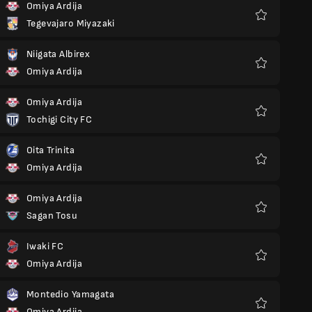
Omiya Ardija
Tegevajaro Miyazaki
Favorieten
Niigata Albirex
Omiya Ardija
Favorieten
Omiya Ardija
Tochigi City FC
Favorieten
Oita Trinita
Omiya Ardija
Favorieten
Omiya Ardija
Sagan Tosu
Favorieten
Iwaki FC
Omiya Ardija
Favorieten
Montedio Yamagata
Omiya Ardija