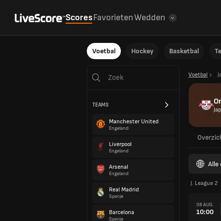
Scores
Favorieten
Wedden
Voetbal
Hockey
Basketbal
T
Voetbal
J
Om
TEAMS
Ja
Manchester United
Engeland
Overzic
Liverpool
Engeland
Alle
Arsenal
Engeland
J. League 2
Real Madrid
Spanje
08 AUG.
10:00
Barcelona
Spanje