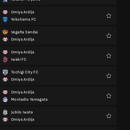
Favorieten
Omiya Ardija
Yokohama FC
Favorieten
Vegalta Sendai
Omiya Ardija
Favorieten
Omiya Ardija
Iwaki FC
Favorieten
Tochigi City FC
Omiya Ardija
Favorieten
Omiya Ardija
Montedio Yamagata
Favorieten
Jubilo Iwata
Omiya Ardija
Favorieten