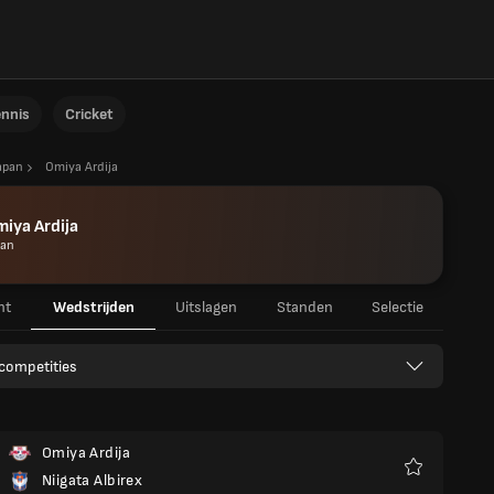
ennis
Cricket
apan
Omiya Ardija
iya Ardija
pan
ht
Wedstrijden
Uitslagen
Standen
Selectie
 competities
Omiya Ardija
Niigata Albirex
Favorieten