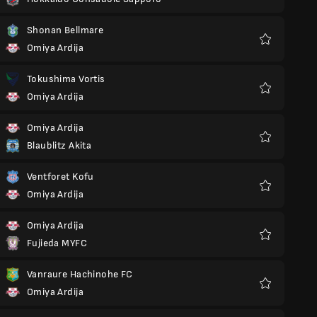
Favorieten
Shonan Bellmare
Omiya Ardija
Favorieten
Tokushima Vortis
Omiya Ardija
Favorieten
Omiya Ardija
Blaublitz Akita
Favorieten
Ventforet Kofu
Omiya Ardija
Favorieten
Omiya Ardija
Fujieda MYFC
Favorieten
Vanraure Hachinohe FC
Omiya Ardija
Favorieten