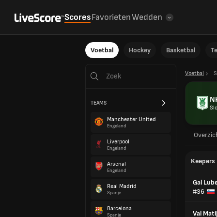
Scores
Favorieten
Wedden
Voetbal
Hockey
Basketbal
T
Voetbal
S
NK
TEAMS
Sl
Manchester United
Engeland
Overzic
Liverpool
Engeland
Keepers
Arsenal
Engeland
Gal Lube
Real Madrid
#36
Spanje
Barcelona
Val Mati
Spanje