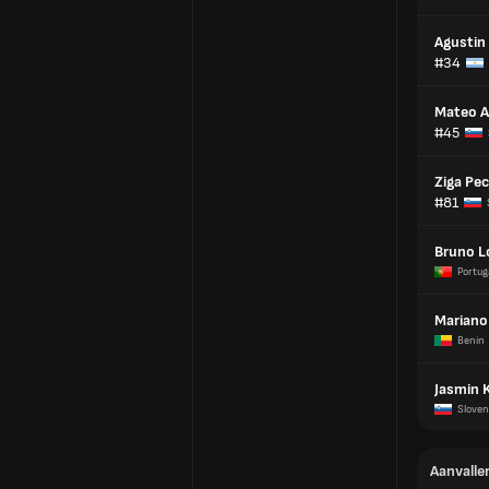
Agustin
#34
Mateo A
#45
Ziga Pec
#81
Bruno L
Portug
Mariano
Benin
Jasmin 
Sloven
Aanvalle