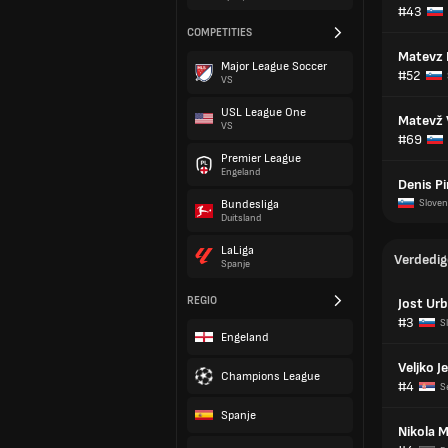
#43
COMPETITIES
Matevz 
Major League Soccer
#52
VS
USL League One
Matevž 
VS
#69
Premier League
Engeland
Denis Pi
Bundesliga
Sloven
Duitsland
LaLiga
Verdedig
Spanje
REGIO
Jost Ur
#3
S
Engeland
Veljko J
Champions League
#4
S
Spanje
Nikola 