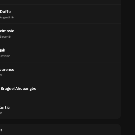
 Doffo
Argentinië
cimovic
Slovenië
jak
Slovenië
ourenco
al
 Bruguel Ahouangbo
Kurtić
ië
rs