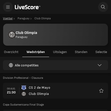
Voetbal
Paraguay
Club Olimpia
Club Olimpia
Paraguay
Overzicht
Wedstrijden
Uitslagen
Standen
Selectie
Alle competities
Division Profesional - Clausura
CS 2 de Mayo
08 AUG.
21:30
Club Olimpia
Favori
Copa Sudamericana Final Stage