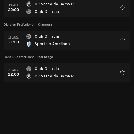
CR Vasco da Gama RJ
13 AUG.
22:00
Club Olimpia
Favori
Division Profesional - Clausura
Club Olimpia
16 AUG.
21:30
Sportivo Ameliano
Favori
Copa Sudamericana Final Stage
Club Olimpia
20 AUG.
22:00
CR Vasco da Gama RJ
Favori