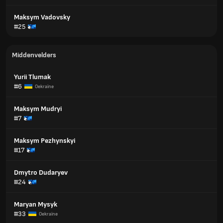
Maksym Vadovsky
#25
Middenvelders
Yurii Tlumak
#6
Oekraïne
Maksym Mudryi
#7
Maksym Pezhynskyi
#17
Dmytro Dudaryev
#24
Maryan Mysyk
#33
Oekraïne