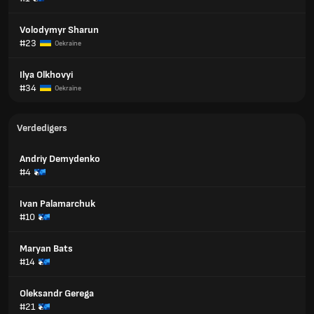
Volodymyr Sharun
#23
Oekraïne
Ilya Olkhovyi
#34
Oekraïne
Verdedigers
Andriy Demydenko
#4
Ivan Palamarchuk
#10
Maryan Bats
#14
Oleksandr Gerega
#21