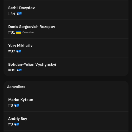
Serhii Davydov
#44
Denis Sergeevich Rezepov
#91
Oekraïne
Yury Mikhailiv
#97
Bohdan-Yulian Vyshynskyi
#99
Aanvallers
Marko Kytsun
#8
Andriy Bey
#9