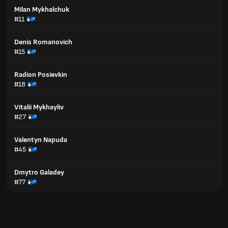
Milan Mykhalchuk
#11
Denis Romanovich
#15
Radion Posievkin
#18
Vitalii Mykhayliv
#27
Valentyn Napuda
#45
Dmytro Galadey
#77