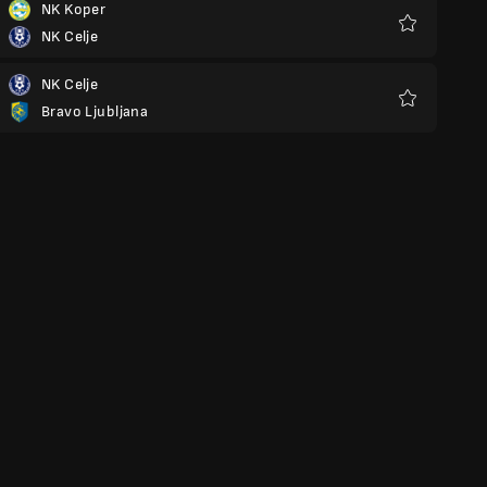
NK Koper
NK Celje
Favorieten
NK Celje
Bravo Ljubljana
Favorieten