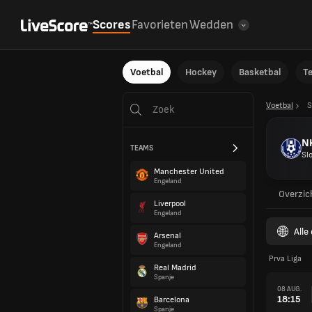
Scores
Favorieten
Wedden
Voetbal
Hockey
Basketbal
T
Voetbal
S
NK
TEAMS
Sl
Manchester United
Engeland
Overzic
Liverpool
Engeland
Alle
Arsenal
Engeland
Prva Liga
Real Madrid
Spanje
08 AUG.
18:15
Barcelona
Spanje