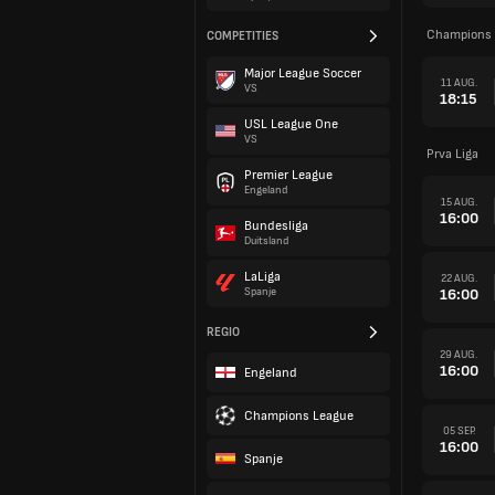
Champions L
COMPETITIES
Major League Soccer
11 AUG.
VS
18:15
USL League One
VS
Prva Liga
Premier League
Engeland
15 AUG.
16:00
Bundesliga
Duitsland
LaLiga
22 AUG.
16:00
Spanje
REGIO
29 AUG.
16:00
Engeland
Champions League
05 SEP.
16:00
Spanje