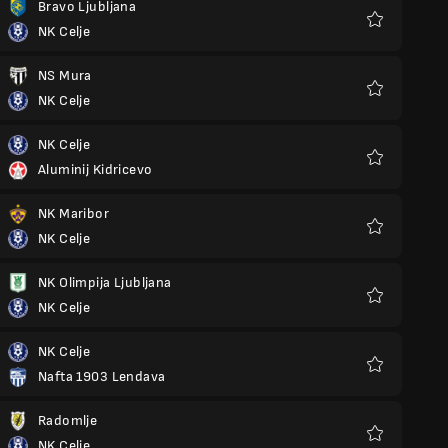
Bravo Ljubljana
NK Celje
Favorieten
NS Mura
NK Celje
Favorieten
NK Celje
Aluminij Kidricevo
Favorieten
NK Maribor
NK Celje
Favorieten
NK Olimpija Ljubljana
NK Celje
Favorieten
NK Celje
Nafta 1903 Lendava
Favorieten
Radomlje
NK Celje