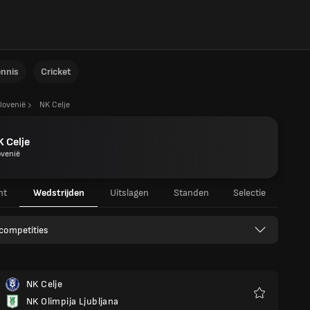
ennis
Cricket
lovenië
NK Celje
 Celje
ovenië
ht
Wedstrijden
Uitslagen
Standen
Selectie
 competities
NK Celje
NK Olimpija Ljubljana
Favorieten