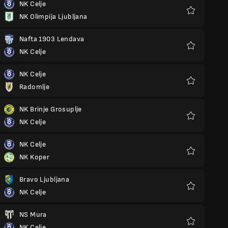
NK Celje
NK Olimpija Ljubljana
Favorieten
Nafta 1903 Lendava
NK Celje
Favorieten
NK Celje
Radomlje
Favorieten
NK Brinje Grosuplje
NK Celje
Favorieten
NK Celje
NK Koper
Favorieten
Bravo Ljubljana
NK Celje
Favorieten
NS Mura
NK Celje