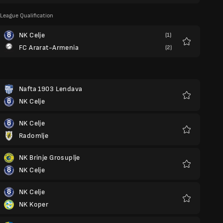
eague Qualification
NK Celje
(1)
FC Ararat-Armenia
(2)
Favorieten
Nafta 1903 Lendava
NK Celje
Favorieten
NK Celje
Radomlje
Favorieten
NK Brinje Grosuplje
NK Celje
Favorieten
NK Celje
NK Koper
Favorieten