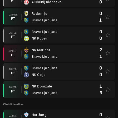
FT
0
Aluminij Kidricevo
0
Radomlje
03 MRT.
FT
1
Bravo Ljubljana
0
Bravo Ljubljana
26 FEB.
FT
0
NK Koper
2
NK Maribor
22 FEB.
FT
1
Bravo Ljubljana
0
Bravo Ljubljana
18 FEB.
FT
0
NK Celje
1
NK Domzale
10 FEB.
FT
3
Bravo Ljubljana
Club Friendlies
0
Hartberg
31 JAN.