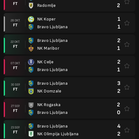
FT
2
Radomlje
1
NK Koper
28 OKT.
FT
1
Bravo Ljubljana
2
Bravo Ljubljana
22 OKT.
FT
1
NK Maribor
2
NK Celje
07 OKT.
FT
1
Bravo Ljubljana
3
Bravo Ljubljana
30 SEP.
FT
2
NK Domzale
2
NK Rogaska
27 SEP.
FT
0
Bravo Ljubljana
4
Bravo Ljubljana
23 SEP.
FT
2
NK Olimpija Ljubljana