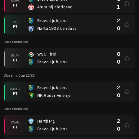
23 APR.
FT
1
Aluminij Kidricevo
2
Bravo Ljubljana
12 MRT.
FT
0
Nafta 1903 Lendava
Club Friendlies
0
WSG Tirol
18 JAN.
FT
0
Bravo Ljubljana
Slovenia Cup 25/26
2
Bravo Ljubljana
03 DEC.
FT
0
NK Rudar Velenje
Club Friendlies
2
Hartberg
17 JAN.
FT
0
Bravo Ljubljana