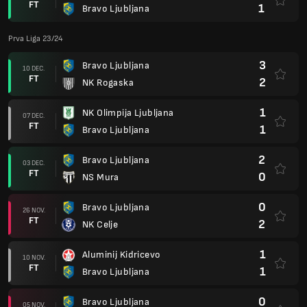
FT
1
Bravo Ljubljana
Prva Liga 23/24
3
Bravo Ljubljana
10 DEC.
FT
2
NK Rogaska
1
NK Olimpija Ljubljana
07 DEC.
FT
1
Bravo Ljubljana
2
Bravo Ljubljana
03 DEC.
FT
0
NS Mura
0
Bravo Ljubljana
26 NOV.
FT
2
NK Celje
1
Aluminij Kidricevo
10 NOV.
FT
1
Bravo Ljubljana
0
Bravo Ljubljana
05 NOV.