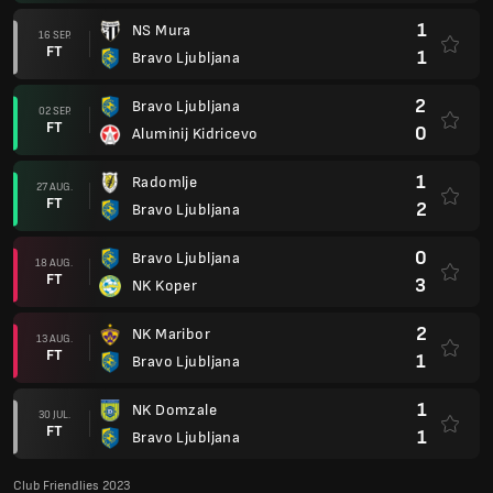
1
NS Mura
16 SEP.
FT
1
Bravo Ljubljana
2
Bravo Ljubljana
02 SEP.
FT
0
Aluminij Kidricevo
1
Radomlje
27 AUG.
FT
2
Bravo Ljubljana
0
Bravo Ljubljana
18 AUG.
FT
3
NK Koper
2
NK Maribor
13 AUG.
FT
1
Bravo Ljubljana
1
NK Domzale
30 JUL.
FT
1
Bravo Ljubljana
Club Friendlies 2023