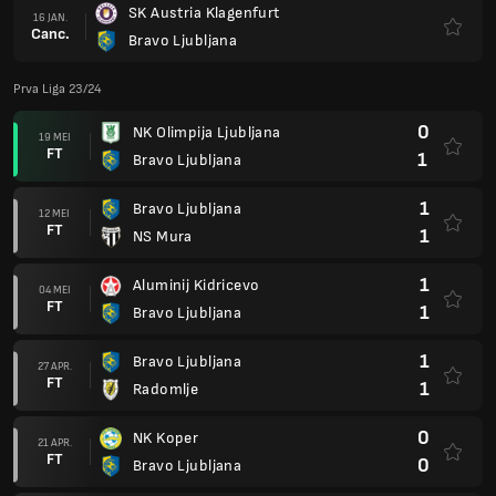
SK Austria Klagenfurt
16 JAN.
Canc.
Bravo Ljubljana
Prva Liga 23/24
0
NK Olimpija Ljubljana
19 MEI
FT
1
Bravo Ljubljana
1
Bravo Ljubljana
12 MEI
FT
1
NS Mura
1
Aluminij Kidricevo
04 MEI
FT
1
Bravo Ljubljana
1
Bravo Ljubljana
27 APR.
FT
1
Radomlje
0
NK Koper
21 APR.
FT
0
Bravo Ljubljana