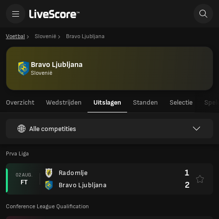
Voetbal
Slovenië
Bravo Ljubljana
Bravo Ljubljana
Slovenië
Overzicht
Wedstrijden
Uitslagen
Standen
Selectie
Spel
Alle competities
Prva Liga
1
Radomlje
02 AUG.
FT
2
Bravo Ljubljana
Conference League Qualification