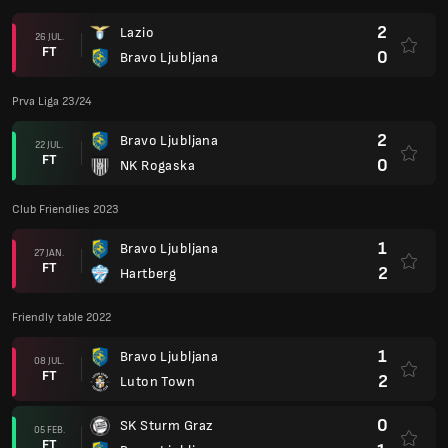
2
Lazio
26 JUL.
FT
0
Bravo Ljubljana
Prva Liga 23/24
2
Bravo Ljubljana
22 JUL.
FT
0
NK Rogaska
Club Friendlies 2023
1
Bravo Ljubljana
27 JAN.
FT
2
Hartberg
Friendly table 2022
1
Bravo Ljubljana
08 JUL.
FT
2
Luton Town
0
SK Sturm Graz
05 FEB.
FT