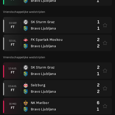
1
Bravo Ljubljana
Vriendschappelijke wedstrijden
1
SK Sturm Graz
03 SEP.
FT
1
Bravo Ljubljana
2
FK Spartak Moskou
02 JUL.
FT
2
Bravo Ljubljana
Vriendschappelijke wedstrijden
2
SK Sturm Graz
12 AUG.
FT
1
Bravo Ljubljana
2
Salzburg
03 AUG.
FT
2
Bravo Ljubljana
6
NK Maribor
30 MEI
FT
1
Bravo Ljubljana