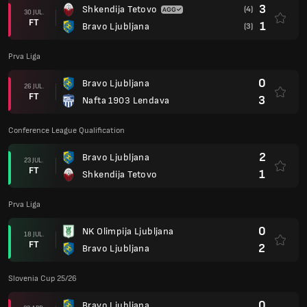
3
Shkendija Tetovo
(4)
30 JUL.
FT
1
Bravo Ljubljana
(3)
Prva Liga
0
Bravo Ljubljana
26 JUL.
FT
3
Nafta 1903 Lendava
Conference League Qualification
2
Bravo Ljubljana
23 JUL.
FT
1
Shkendija Tetovo
Prva Liga
0
NK Olimpija Ljubljana
18 JUL.
FT
2
Bravo Ljubljana
Slovenia Cup 25/26
0
Bravo Ljubljana