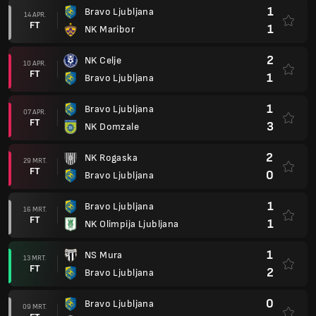
1
Bravo Ljubljana
14 APR.
FT
1
NK Maribor
2
NK Celje
10 APR.
FT
1
Bravo Ljubljana
1
Bravo Ljubljana
07 APR.
FT
3
NK Domzale
2
NK Rogaska
29 MRT.
FT
0
Bravo Ljubljana
1
Bravo Ljubljana
16 MRT.
FT
1
NK Olimpija Ljubljana
1
NS Mura
13 MRT.
FT
2
Bravo Ljubljana
0
Bravo Ljubljana
09 MRT.