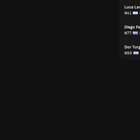
Luca La
#41
Diego F
#77
Dor Tu
#99