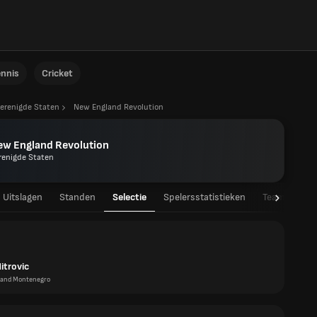
ennis
Cricket
erenigde Staten
New England Revolution
ew England Revolution
renigde Staten
Uitslagen
Standen
Selectie
Spelersstatistieken
Team statist
itrovic
 and Montenegro