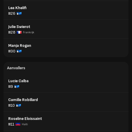
Lea Khelifi
#26
Julie Swierot
#28
Frankrijk
Manja Rogan
#30
Aanvallers
Lucie Calba
#9
Camille Robillard
#10
Roseline Eloissaint
#11
Haïti