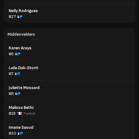
Nelly Rodrigues
#27
Middenvelders
Karen Araya
#6
Laila Dali-Storti
#7
Juliette Mossard
#8
Melissa Bethi
#18
Frankrijk
Imane Saoud
#20