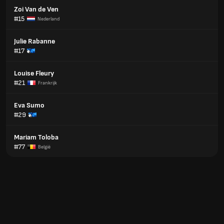
Zoi Van de Ven
#15
Nederland
Julie Rabanne
#17
Louise Fleury
#21
Frankrijk
Eva Sumo
#29
Mariam Toloba
#77
België