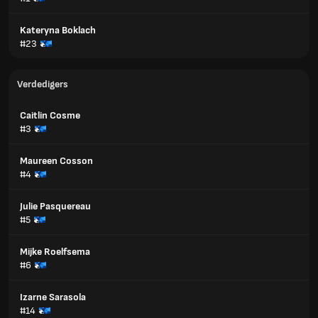
Kateryna Boklach
#23
Verdedigers
Caitlin Cosme
#3
Maureen Cosson
#4
Julie Pasquereau
#5
Mijke Roelfsema
#6
Izarne Sarasola
#14