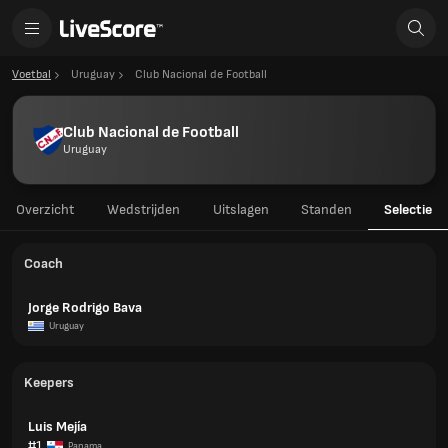
Voetbal
Uruguay
Club Nacional de Football
Club Nacional de Football
Uruguay
Overzicht
Wedstrijden
Uitslagen
Standen
Selectie
Coach
Jorge Rodrigo Bava
Uruguay
Keepers
Luis Mejía
#1
Panama