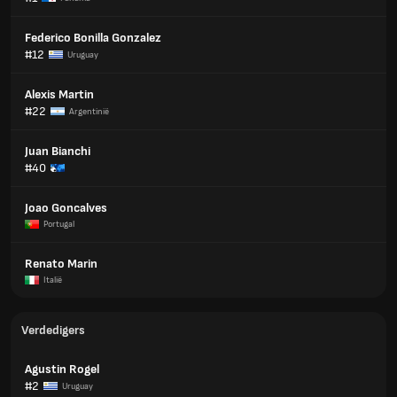
Federico Bonilla Gonzalez
#12
Uruguay
Alexis Martin
#22
Argentinië
Juan Bianchi
#40
Joao Goncalves
Portugal
Renato Marin
Italië
Verdedigers
Agustin Rogel
#2
Uruguay