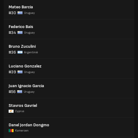
Mateo Barcia
#30
Uruguay
Federico Bais
#34
Uruguay
Bruno Zuculini
#36
Argentinië
Luciano Gonzalez
#39
Uruguay
Juan Ignacio Garcia
#56
Uruguay
Stavros Gavriel
Cyprus
Danel Jordan Dongmo
Kameroen