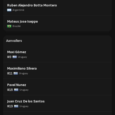
Ruben Alejandro Botta Montero
Argentinië
Mateus Jose Iseppe
Brazilië
Aanvallers
Maxi Gómez
#9
Uruguay
Maximiliano Silvera
#11
Uruguay
Pavel Nunez
#18
Uruguay
Juan Cruz De los Santos
#19
Uruguay