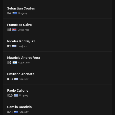
Sebastian Coates
#4
Uruguay
Francisco Calvo
#5
Costa Rica
Nicolas Rodriguez
#7
Uruguay
Mauricio Andres Vera
#8
Argentinië
Emiliano Ancheta
#13
Uruguay
Paolo Calione
#15
Uruguay
Camilo Candido
#21
Uruguay