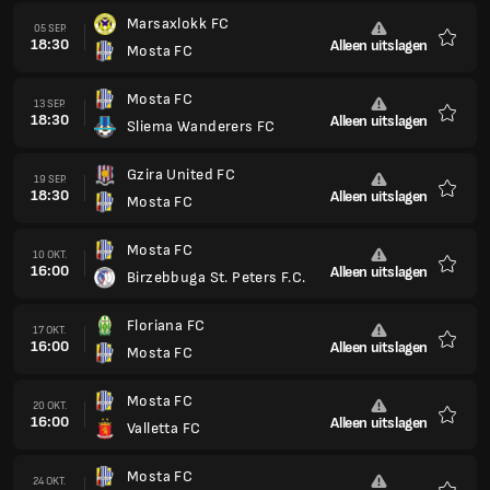
Marsaxlokk FC
05 SEP.
18:30
Alleen uitslagen
Mosta FC
Favori
Mosta FC
13 SEP.
18:30
Alleen uitslagen
Sliema Wanderers FC
Favori
Gzira United FC
19 SEP.
18:30
Alleen uitslagen
Mosta FC
Favori
Mosta FC
10 OKT.
16:00
Alleen uitslagen
Birzebbuga St. Peters F.C.
Favori
Floriana FC
17 OKT.
16:00
Alleen uitslagen
Mosta FC
Favori
Mosta FC
20 OKT.
16:00
Alleen uitslagen
Valletta FC
Favori
Mosta FC
24 OKT.