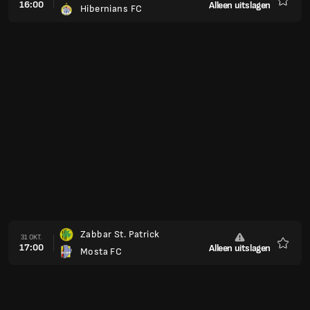
16:00
Alleen uitslagen
Hibernians FC
Favori
Zabbar St. Patrick
31 OKT.
17:00
Alleen uitslagen
Mosta FC
Favori