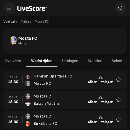
Voetbal
Malta
Mosta FC
Mosta FC
Malta
Overzicht
Wedstrijden
Uitslagen
Standen
Selectie
Hamrun Spartans FC
17 AUG.
18:30
Alleen uitslagen
Mosta FC
Favori
Mosta FC
23 AUG.
18:30
Alleen uitslagen
Balzan Youths
Favori
Mosta FC
30 AUG.
16:00
Alleen uitslagen
Birkirkara FC
Favori