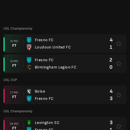
4
Boise
17 MEI
FT
3
Fresno FC
USL Championship
3
Lexington SC
08 MEI
FT
1
Fresno FC
1
Fresno FC
03 MEI
FT
2
FC Tulsa
USL CUP
1
Fresno FC
26 APR.
AP
1
Oakland Roots SC
USL Championship
4
Colorado Springs Switchbacks FC
18 APR.
FT