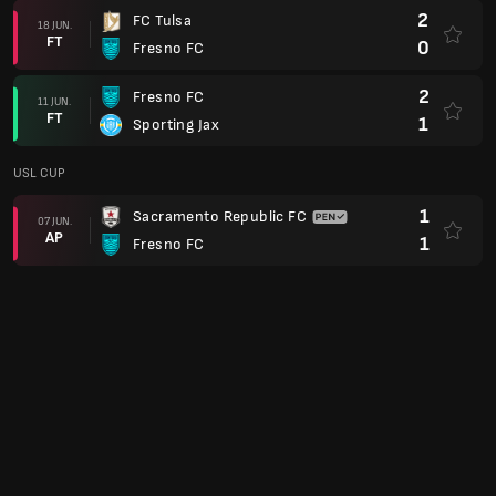
2
FC Tulsa
18 JUN.
FT
0
Fresno FC
2
Fresno FC
11 JUN.
FT
1
Sporting Jax
USL CUP
1
Sacramento Republic FC
07 JUN.
AP
1
Fresno FC
USL Championship
4
Fresno FC
31 MEI
FT
1
Loudoun United FC
2
Fresno FC
24 MEI
FT
0
Birmingham Legion FC
USL CUP