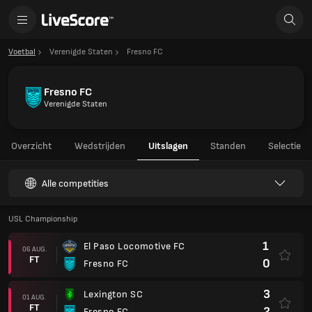
Voetbal
Verenigde Staten
Fresno FC
Fresno FC
Verenigde Staten
Overzicht
Wedstrijden
Uitslagen
Standen
Selectie
Alle competities
USL Championship
1
El Paso Locomotive FC
06 AUG.
FT
0
Fresno FC
3
Lexington SC
01 AUG.
FT
2
Fresno FC