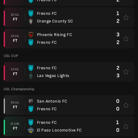
1
Fresno FC
26 JUL.
FT
2
Orange County SC
3
Phoenix Rising FC
19 JUL.
FT
2
Fresno FC
USL CUP
2
Fresno FC
12 JUL.
FT
3
Las Vegas Lights
USL Championship
0
San Antonio FC
05 JUL.
FT
0
Fresno FC
1
Fresno FC
21 JUN.
FT
0
El Paso Locomotive FC