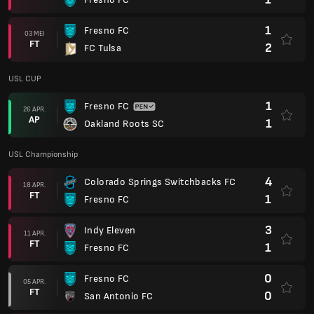
1
Fresno FC
3
Indy Eleven
11 APR.
FT
1
Fresno FC
0
Fresno FC
05 APR.
FT
0
San Antonio FC
1
Las Vegas Lights
29 MRT.
FT
0
Fresno FC
1
Sacramento Republic FC
22 MRT.
FT
1
Fresno FC
0
Fresno FC
15 MRT.
FT
3
El Paso Locomotive FC
0
Fresno FC
08 MRT.
FT
1
Oakland Roots SC