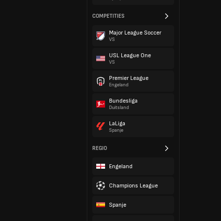
COMPETITIES
Major League Soccer
VS
USL League One
VS
Premier League
Engeland
Bundesliga
Duitsland
LaLiga
Spanje
REGIO
Engeland
Champions League
Spanje