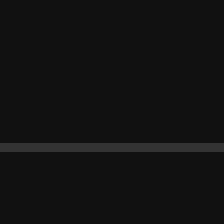
game from LiveScore.com.