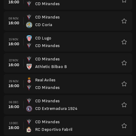
16:00
CD Mirandes
Favori
CD Mirandes
08 NOV.
16:00
CD Coria
Favori
CD Lugo
15 NOV.
16:00
CD Mirandes
Favori
CD Mirandes
22 NOV.
16:00
Athletic Bilbao B
Favori
Real Aviles
29 NOV.
16:00
CD Mirandes
Favori
CD Mirandes
06 DEC.
16:00
CD Extremadura 1924
Favori
CD Mirandes
13 DEC.
16:00
RC Deportivo Fabril
Favori