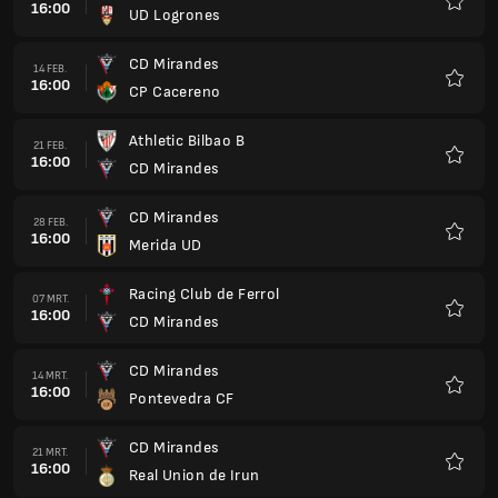
16:00
UD Logrones
Favori
CD Mirandes
14 FEB.
16:00
CP Cacereno
Favori
Athletic Bilbao B
21 FEB.
16:00
CD Mirandes
Favori
CD Mirandes
28 FEB.
16:00
Merida UD
Favori
Racing Club de Ferrol
07 MRT.
16:00
CD Mirandes
Favori
CD Mirandes
14 MRT.
16:00
Pontevedra CF
Favori
CD Mirandes
21 MRT.
16:00
Real Union de Irun
Favori