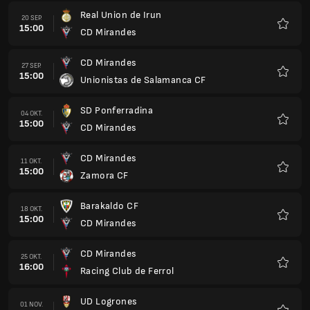
Real Union de Irun
20 SEP.
15:00
CD Mirandes
Favori
CD Mirandes
27 SEP.
15:00
Unionistas de Salamanca CF
Favori
SD Ponferradina
04 OKT.
15:00
CD Mirandes
Favori
CD Mirandes
11 OKT.
15:00
Zamora CF
Favori
Barakaldo CF
18 OKT.
15:00
CD Mirandes
Favori
CD Mirandes
25 OKT.
16:00
Racing Club de Ferrol
Favori
UD Logrones
01 NOV.