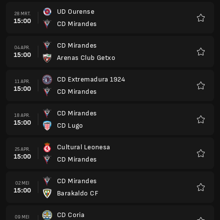
UD Ourense
28 MRT.
15:00
CD Mirandes
Favori
CD Mirandes
04 APR.
15:00
Arenas Club Getxo
Favori
CD Extremadura 1924
11 APR.
15:00
CD Mirandes
Favori
CD Mirandes
18 APR.
15:00
CD Lugo
Favori
Cultural Leonesa
25 APR.
15:00
CD Mirandes
Favori
CD Mirandes
02 MEI
15:00
Barakaldo CF
Favori
CD Coria
09 MEI