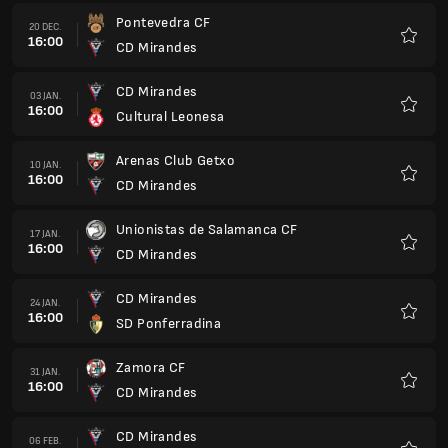
Pontevedra CF
20 DEC.
16:00
CD Mirandes
Favori
CD Mirandes
03 JAN.
16:00
Cultural Leonesa
Favori
Arenas Club Getxo
10 JAN.
16:00
CD Mirandes
Favori
Unionistas de Salamanca CF
17 JAN.
16:00
CD Mirandes
Favori
CD Mirandes
24 JAN.
16:00
SD Ponferradina
Favori
Zamora CF
31 JAN.
16:00
CD Mirandes
Favori
CD Mirandes
06 FEB.