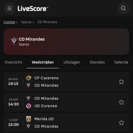
Voetbal
Spanje
CD Mirandes
CD Mirandes
Spanje
Overzicht
Wedstrijden
Uitslagen
Standen
Selectie
CP Cacereno
28 AUG.
19:15
CD Mirandes
Favori
CD Mirandes
05 SEP.
14:30
UD Ourense
Favori
Merida UD
13 SEP.
15:00
CD Mirandes
Favori