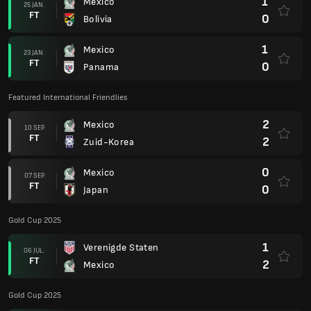
1
Mexico
25 JAN.
FT
0
Bolivia
1
Mexico
23 JAN.
FT
0
Panama
Featured International Friendlies
2
Mexico
10 SEP.
FT
2
Zuid-Korea
0
Mexico
07 SEP.
FT
0
Japan
Gold Cup 2025
1
Verenigde Staten
06 JUL.
FT
2
Mexico
Gold Cup 2025