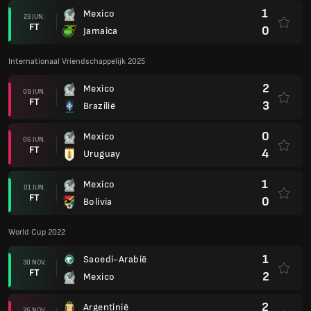
1
Mexico
23 JUN.
FT
0
Jamaica
Internationaal Vriendschappelijk 2025
2
Mexico
09 JUN.
FT
3
Brazilië
0
Mexico
06 JUN.
FT
4
Uruguay
1
Mexico
01 JUN.
FT
0
Bolivia
World Cup 2022
1
Saoedi-Arabië
30 NOV.
FT
2
Mexico
2
Argentinië
26 NOV.