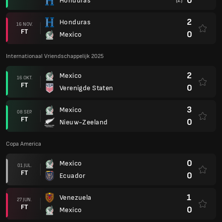
0
Honduras
(2)
2
Honduras
16 NOV.
FT
0
Mexico
Internationaal Vriendschappelijk 2025
2
Mexico
16 OKT.
FT
0
Verenigde Staten
3
Mexico
08 SEP.
FT
0
Nieuw-Zeeland
Copa America
0
Mexico
01 JUL.
FT
0
Ecuador
1
Venezuela
27 JUN.
FT
0
Mexico