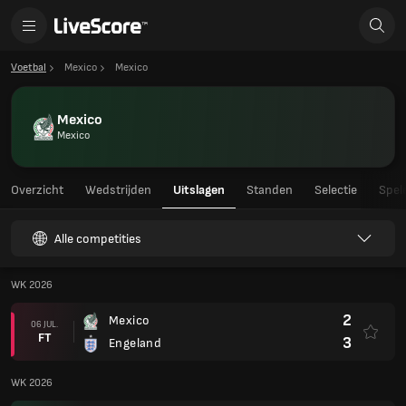
Voetbal
Mexico
Mexico
Mexico
Mexico
Overzicht
Wedstrijden
Uitslagen
Standen
Selectie
Spel
Alle competities
WK 2026
2
Mexico
06 JUL.
FT
3
Engeland
WK 2026