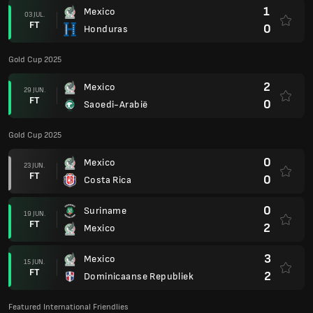
1
Mexico
03 JUL.
FT
0
Honduras
Gold Cup 2025
2
Mexico
29 JUN.
FT
0
Saoedi-Arabië
Gold Cup 2025
0
Mexico
23 JUN.
FT
0
Costa Rica
0
Suriname
19 JUN.
FT
2
Mexico
3
Mexico
15 JUN.
FT
2
Dominicaanse Republiek
Featured International Friendlies