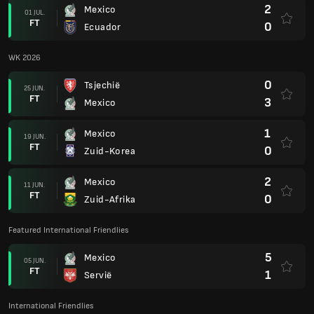
2
Mexico
01 JUL.
FT
0
Ecuador
WK 2026
0
Tsjechië
25 JUN.
FT
3
Mexico
1
Mexico
19 JUN.
FT
0
Zuid-Korea
2
Mexico
11 JUN.
FT
0
Zuid-Afrika
Featured International Friendlies
5
Mexico
05 JUN.
FT
1
Servië
International Friendlies