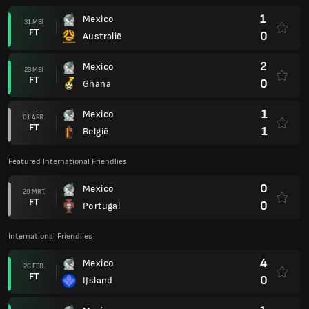
1
Mexico
31 MEI
FT
0
Australië
2
Mexico
23 MEI
FT
0
Ghana
1
Mexico
01 APR.
FT
1
België
Featured International Friendlies
0
Mexico
29 MRT.
FT
0
Portugal
International Friendlies
4
Mexico
26 FEB.
FT
0
IJsland