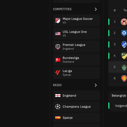
COMPETITIES
#
Te
Major League Soccer
1
VS
USL League One
2
VS
3
Premier League
Engeland
4
Bundesliga
Duitsland
5
LaLiga
Spanje
6
REGIO
Engeland
Belangrijk
Volgend
Champions League
Spanje