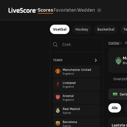
Scores
Favorieten
Wedden
Voetbal
Hockey
Basketbal
T
Voetbal
B
M
TEAMS
Bra
Manchester United
Engeland
Overzic
Liverpool
Engeland
Seri
Arsenal
Engeland
Alle
Real Madrid
Spanje
Barcelona
Laatste 
Spanje