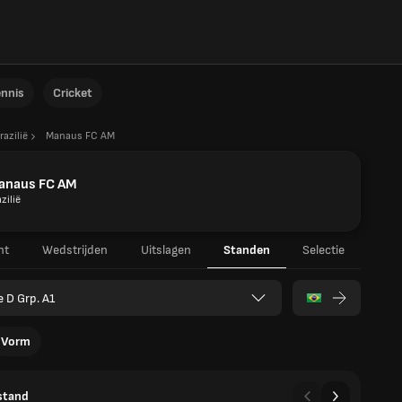
ennis
Cricket
razilië
Manaus FC AM
anaus FC AM
zilië
ht
Wedstrijden
Uitslagen
Standen
Selectie
e D Grp. A1
Vorm
stand