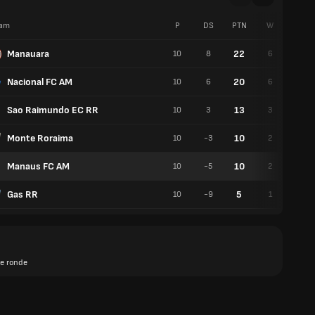
am
P
DS
PTN
W
G
Manauara
22
10
8
6
4
Nacional FC AM
20
10
6
6
2
Sao Raimundo EC RR
13
10
3
3
4
Monte Roraima
10
10
-3
2
4
Manaus FC AM
10
10
-5
2
4
Gas RR
5
10
-9
1
2
e ronde