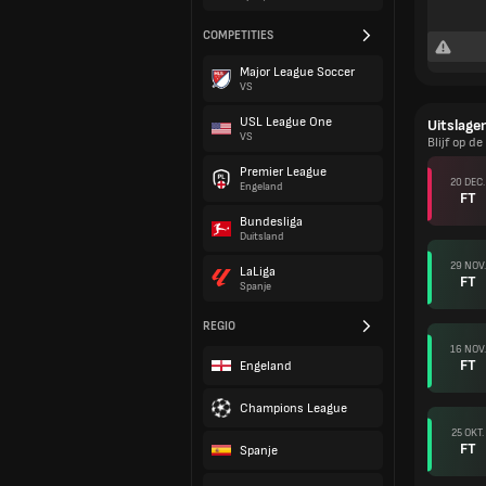
COMPETITIES
Major League Soccer
VS
USL League One
Uitslage
VS
Blijf op d
Premier League
20 DEC.
Engeland
FT
Bundesliga
Duitsland
29 NOV.
LaLiga
FT
Spanje
REGIO
16 NOV.
FT
Engeland
Champions League
25 OKT.
FT
Spanje