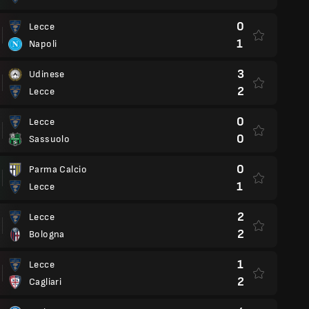
0
Lecce
1
Napoli
3
Udinese
2
Lecce
0
Lecce
0
Sassuolo
0
Parma Calcio
1
Lecce
2
Lecce
2
Bologna
1
Lecce
2
Cagliari