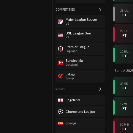
COMPETITIES
25 JUL.
FT
Major League Soccer
VS
22 JUL.
USL League One
FT
VS
Premier League
Engeland
19 JUL.
FT
Bundesliga
Duitsland
Serie A 202
LaLiga
Spanje
24 MEI
FT
REGIO
Engeland
17 MEI
FT
Champions League
Spanje
09 MEI
FT