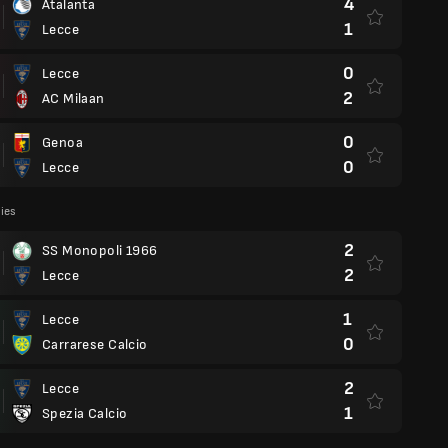
4
Atalanta
1
Lecce
0
Lecce
2
AC Milaan
0
Genoa
0
Lecce
lies
2
SS Monopoli 1966
2
Lecce
1
Lecce
0
Carrarese Calcio
2
Lecce
1
Spezia Calcio