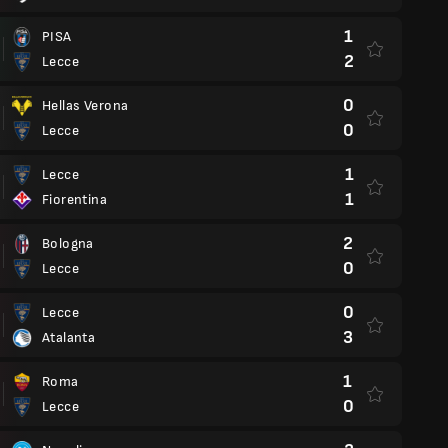
1
PISA
2
Lecce
0
Hellas Verona
0
Lecce
1
Lecce
1
Fiorentina
2
Bologna
0
Lecce
0
Lecce
3
Atalanta
1
Roma
0
Lecce