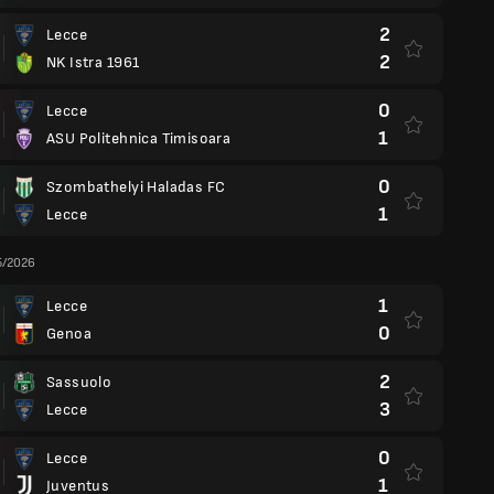
2
Lecce
2
NK Istra 1961
0
Lecce
1
ASU Politehnica Timisoara
0
Szombathelyi Haladas FC
1
Lecce
5/2026
1
Lecce
0
Genoa
2
Sassuolo
3
Lecce
0
Lecce
1
Juventus