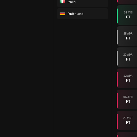
Italië
01 MEI
Duitsland
FT
25 APR.
FT
20 APR.
FT
12 APR.
FT
06 APR.
FT
22 MRT.
FT