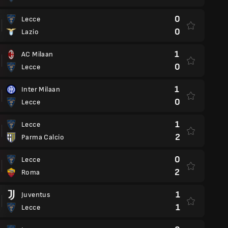
0
Lecce
0
Lazio
1
AC Milaan
0
Lecce
1
Inter Milaan
0
Lecce
1
Lecce
2
Parma Calcio
0
Lecce
2
Roma
1
Juventus
1
Lecce