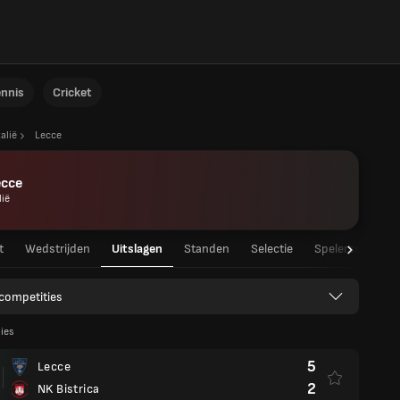
ennis
Cricket
talië
Lecce
ecce
lië
t
Wedstrijden
Uitslagen
Standen
Selectie
Spelersstatisti
 competities
lies
5
Lecce
2
NK Bistrica