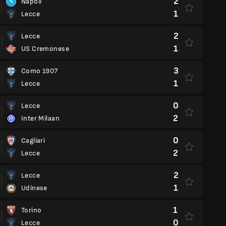
2
Napoli
1
Lecce
2
Lecce
1
US Cremonese
3
Como 1907
1
Lecce
0
Lecce
2
Inter Milaan
0
Cagliari
2
Lecce
2
Lecce
1
Udinese
1
Torino
0
Lecce