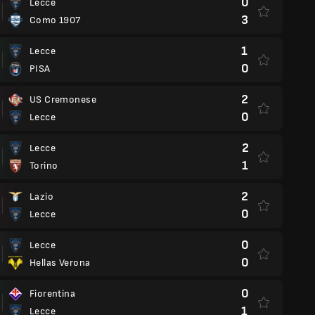
0
Lecce
3
Como 1907
1
Lecce
0
PISA
2
US Cremonese
0
Lecce
2
Lecce
1
Torino
2
Lazio
0
Lecce
0
Lecce
0
Hellas Verona
0
Fiorentina
1
Lecce