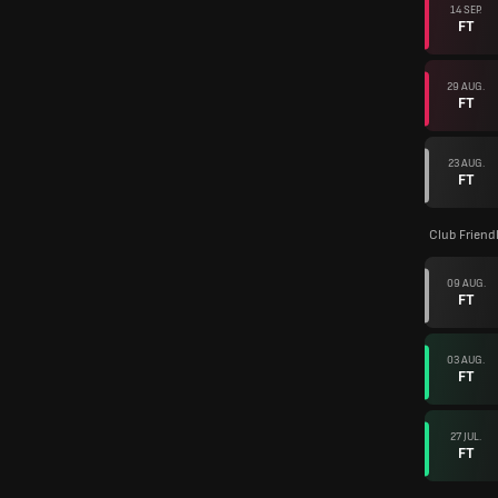
14 SEP.
FT
29 AUG.
FT
23 AUG.
FT
Club Friend
09 AUG.
FT
03 AUG.
FT
27 JUL.
FT