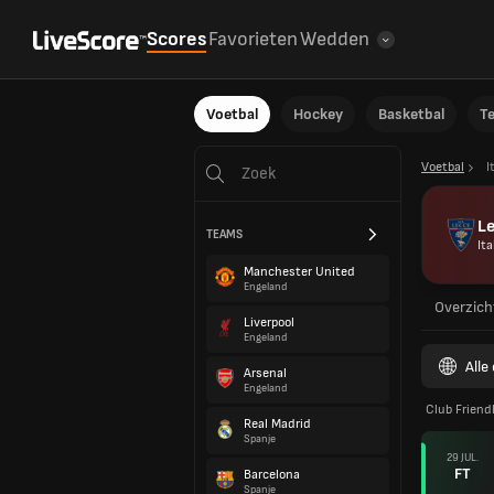
Scores
Favorieten
Wedden
Voetbal
Hockey
Basketbal
T
Voetbal
I
L
TEAMS
Ita
Manchester United
Engeland
Overzich
Liverpool
Engeland
Alle
Arsenal
Engeland
Club Friend
Real Madrid
Spanje
29 JUL.
FT
Barcelona
Spanje