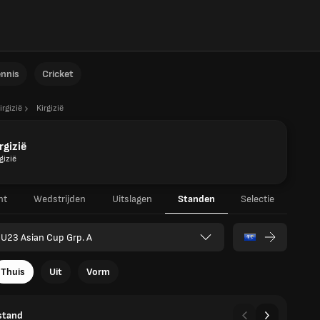
ennis
Cricket
irgizië
Kirgizië
rgizië
gizië
ht
Wedstrijden
Uitslagen
Standen
Selectie
U23 Asian Cup Grp. A
Thuis
Uit
Vorm
stand