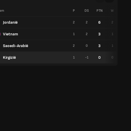
am
P
DS
PTN
W
G
Jordanië
6
2
2
2
0
Vietnam
3
1
2
1
0
Saoedi-Arabië
3
2
0
1
0
Kirgizië
0
1
-1
0
0