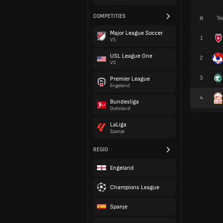
COMPETITIES
#
Te
Major League Soccer
1
VS
USL League One
2
VS
3
Premier League
Engeland
4
Bundesliga
Duitsland
LaLiga
Spanje
REGIO
Engeland
Champions League
Spanje