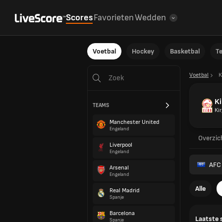
Scores
Favorieten
Wedden
Voetbal
Hockey
Basketbal
T
Voetbal
K
Ki
TEAMS
Kir
Manchester United
Engeland
Overzic
Liverpool
Engeland
AFC 
Arsenal
Engeland
Alle
Real Madrid
Spanje
Barcelona
Laatste 
Spanje