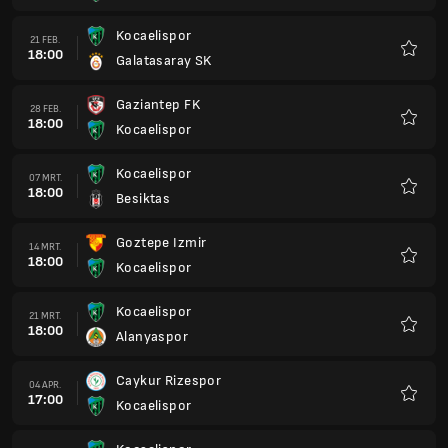
Kocaelispor
25 APR.
17:00
Corum FK
Favori
Kocaelispor
02 MEI
17:00
Buyuksehir Belediye Erzurumspor
Favori
Genclerbirligi SK
09 MEI
17:00
Kocaelispor
Favori
Kocaelispor
16 MEI
17:00
Trabzonspor
Favori
Kasimpasa
23 MEI
17:00
Kocaelispor
Favori