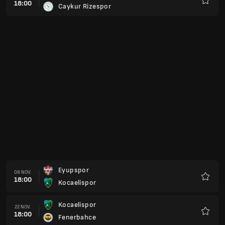
18:00
Caykur Rizespor
Favori
Eyupspor
08 NOV.
18:00
Kocaelispor
Favori
Kocaelispor
22 NOV.
18:00
Fenerbahce
Favori
Corum FK
29 NOV.
18:00
Kocaelispor
Favori
Buyuksehir Belediye Erzurumspor
06 DEC.
18:00
Kocaelispor
Favori
Kocaelispor
13 DEC.
18:00
Genclerbirligi SK
Favori
Trabzonspor
20 DEC.
18:00
Kocaelispor
Favori