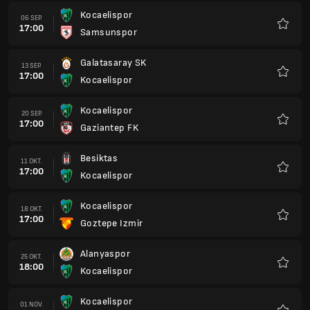
Kocaelispor
06 SEP.
17:00
Samsunspor
Favori
Galatasaray SK
13 SEP.
17:00
Kocaelispor
Favori
Kocaelispor
20 SEP.
17:00
Gaziantep FK
Favori
Besiktas
11 OKT.
17:00
Kocaelispor
Favori
Kocaelispor
18 OKT.
17:00
Goztepe Izmir
Favori
Alanyaspor
25 OKT.
18:00
Kocaelispor
Favori
Kocaelispor
01 NOV.