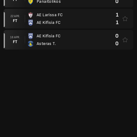
0
Panaitolikos
1
AE Larissa FC
22 APR.
FT
1
AE Kifisia FC
0
AE Kifisia FC
18 APR.
FT
0
Asteras T.
0
Atromitos Athinon
08 APR.
FT
0
AE Kifisia FC
1
AE Kifisia FC
04 APR.
FT
2
Panseraikos FC
Griekse Beker
2
APO Levadiakos FC
14 JAN.
FT
0
AE Kifisia FC
0
Volos NPS
06 JAN.