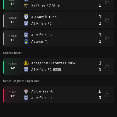
Super League 2: Super Cup
1
AE Larissa FC
11 MEI
FT
0
AE Kifisia FC
Club Friendlies 2023
2
Go Ahead Eagles
04 AUG.
FT
2
AE Kifisia FC