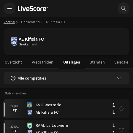
Voetbal
Griekenland
AE Kifisia FC
AE Kifisia FC
Griekenland
Overzicht
Wedstrijden
Uitslagen
Standen
Selectie
Alle competities
Club Friendlies
1
KVC Westerlo
29 JUL.
FT
1
AE Kifisia FC
1
RAAL La Louviere
22 JUL.
FT
1
AE Kifisia FC