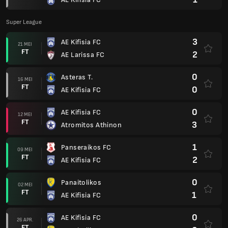
Super League
3
AE Kifisia FC
21 MEI
FT
2
AE Larissa FC
0
Asteras T.
16 MEI
FT
0
AE Kifisia FC
0
AE Kifisia FC
12 MEI
FT
3
Atromitos Athinon
1
Panseraikos FC
09 MEI
FT
2
AE Kifisia FC
0
Panaitolikos
02 MEI
FT
1
AE Kifisia FC
0
AE Kifisia FC
26 APR.
FT