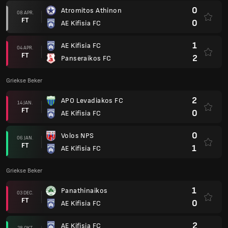
FT
1
AE Kifisia FC
Griekse Beker
1
Panathinaikos
03 DEC.
FT
0
AE Kifisia FC
2
AE Kifisia FC
28 OKT.
FT
1
Kallithea FC Athén
1
AO Kavala 1965
23 SEP.
FT
1
AE Kifisia FC
1
AE Kifisia FC
17 SEP.
FT
1
Asteras T.
Griekse Beker
1
Anagennisi Karditsas 1904
19 AUG.
AP
1
AE Kifisia FC