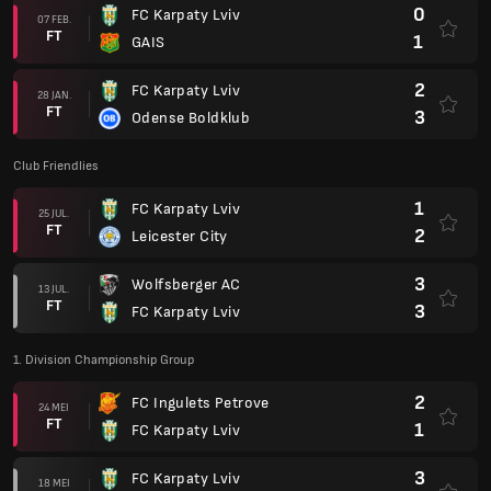
0
FC Karpaty Lviv
07 FEB.
FT
1
GAIS
2
FC Karpaty Lviv
28 JAN.
FT
3
Odense Boldklub
Club Friendlies
1
FC Karpaty Lviv
25 JUL.
FT
2
Leicester City
3
Wolfsberger AC
13 JUL.
FT
3
FC Karpaty Lviv
1. Division Championship Group
2
FC Ingulets Petrove
24 MEI
FT
1
FC Karpaty Lviv
3
FC Karpaty Lviv
18 MEI