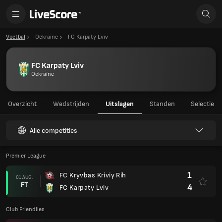
Voetbal
Oekraïne
FC Karpaty Lviv
FC Karpaty Lviv
Oekraïne
Overzicht
Wedstrijden
Uitslagen
Standen
Selectie
Alle competities
Premier League
1
FC Kryvbas Kriviy Rih
01 AUG.
FT
4
FC Karpaty Lviv
Club Friendlies