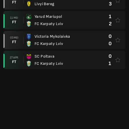
FT
3
Livyi Bereg
1
Yarud Mariupol
11 MEI
FT
2
FC Karpaty Lviv
0
Victoria Mykolaivka
03 MEI
FT
0
FC Karpaty Lviv
0
SC Poltava
27 APR.
FT
1
FC Karpaty Lviv