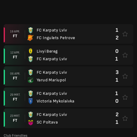
1
FC Karpaty Lviv
19 APR.
FT
2
FC Ingulets Petrove
0
Livyi Bereg
12 APR.
FT
1
FC Karpaty Lviv
3
FC Karpaty Lviv
06 APR.
FT
1
Yarud Mariupol
1
FC Karpaty Lviv
29 MRT.
FT
0
Victoria Mykolaivka
2
FC Karpaty Lviv
23 MRT.
FT
1
SC Poltava
Club Friendlies