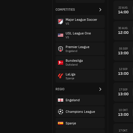
22 AUG.
COMPETITIES
14:00
Major League Soccer
VS
30 AUG.
12:00
USL League One
VS
Premier League
05 SEP.
Engeland
13:00
Bundesliga
Duitsland
12 SEP.
13:00
LaLiga
Spanje
REGIO
17 SEP.
13:00
Engeland
10 OKT.
Champions League
13:00
Spanje
17 OKT.