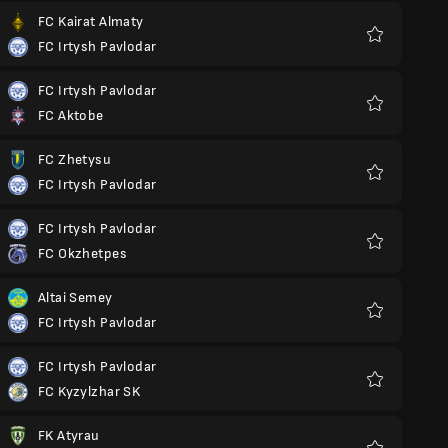
FC Kairat Almaty
FC Irtysh Pavlodar
Favorieten
FC Irtysh Pavlodar
FC Aktobe
Favorieten
FC Zhetysu
FC Irtysh Pavlodar
Favorieten
FC Irtysh Pavlodar
FC Okzhetpes
Favorieten
Altai Semey
FC Irtysh Pavlodar
Favorieten
FC Irtysh Pavlodar
FC Kyzylzhar SK
Favorieten
FK Atyrau