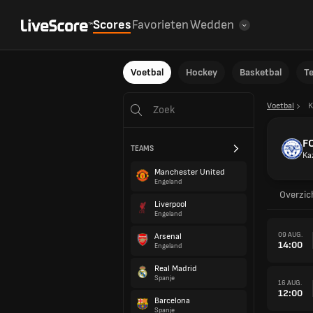
Scores
Favorieten
Wedden
Voetbal
Hockey
Basketbal
T
Voetbal
K
FC
TEAMS
Ka
Manchester United
Engeland
Overzic
Liverpool
Engeland
09 AUG.
Arsenal
14:00
Engeland
Real Madrid
Spanje
16 AUG.
12:00
Barcelona
Spanje