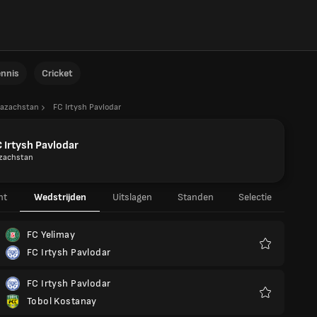
ennis
Cricket
azachstan
FC Irtysh Pavlodar
 Irtysh Pavlodar
zachstan
ht
Wedstrijden
Uitslagen
Standen
Selectie
FC Yelimay
FC Irtysh Pavlodar
Favorieten
FC Irtysh Pavlodar
Tobol Kostanay
Favorieten