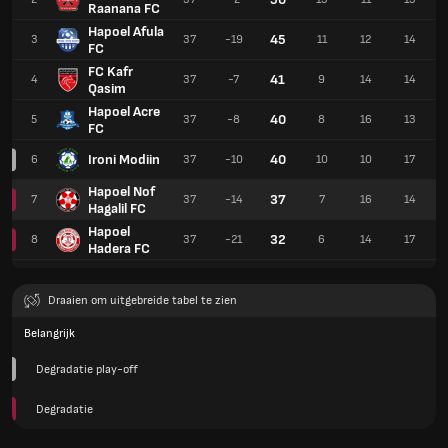
Raanana FC
Hapoel Afula
45
3
37
-19
11
12
14
FC
FC Kafr
41
4
37
-7
9
14
14
Qasim
Hapoel Acre
40
5
37
-8
8
16
13
FC
Ironi Modiin
40
6
37
-10
10
10
17
Hapoel Nof
37
7
37
-14
7
16
14
Hagalil FC
Hapoel
32
8
37
-21
6
14
17
Hadera FC
Draaien om uitgebreide tabel te zien
Belangrijk
Degradatie play-off
Degradatie