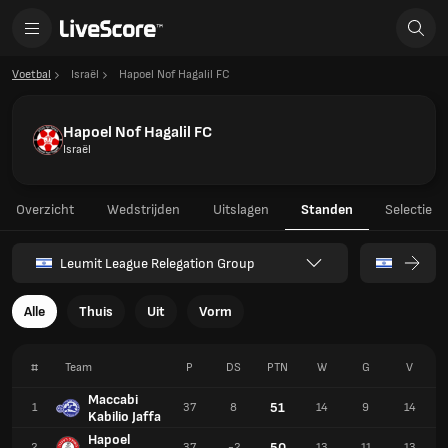
Voetbal
Israël
Hapoel Nof Hagalil FC
Hapoel Nof Hagalil FC
Israël
Overzicht
Wedstrijden
Uitslagen
Standen
Selectie
Leumit League Relegation Group
Alle
Thuis
Uit
Vorm
#
Team
P
DS
PTN
W
G
V
Maccabi
51
1
37
8
14
9
14
Kabilio Jaffa
Hapoel
50
2
37
-2
13
11
13