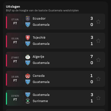
Uitslagen
Blijf op de hoogte van de laatste Guatemala wedstrijden
3
Ecuador
07 JUN.
FT
0
Guatemala
3
Tsjechië
05 JUN.
FT
1
Guatemala
7
Algerije
27 MRT.
FT
0
Guatemala
1
Canada
18 JAN.
FT
0
Guatemala
3
Guatemala
19 NOV.
FT
1
Suriname