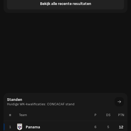
Bekijk alle recente resultaten
Standen
Huidige WK-kwalificaties: CONCACAF stand
#
Team
P
DS
PTN
Panama
12
1
6
5