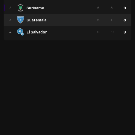
Suriname
9
2
6
3
Guatemala
8
3
6
1
El Salvador
3
4
6
-9