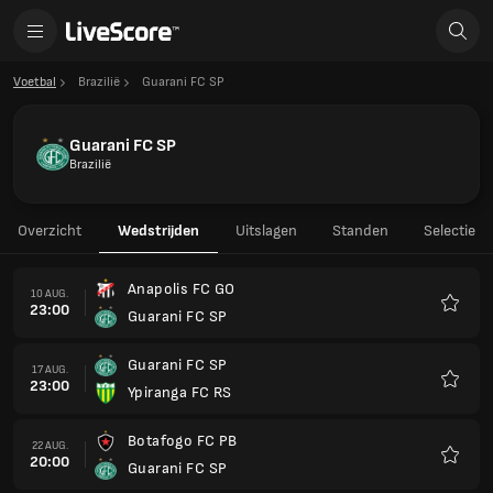
Voetbal
Brazilië
Guarani FC SP
Guarani FC SP
Brazilië
Overzicht
Wedstrijden
Uitslagen
Standen
Selectie
Anapolis FC GO
10 AUG.
23:00
Guarani FC SP
Favori
Guarani FC SP
17 AUG.
23:00
Ypiranga FC RS
Favori
Botafogo FC PB
22 AUG.
20:00
Guarani FC SP
Favori