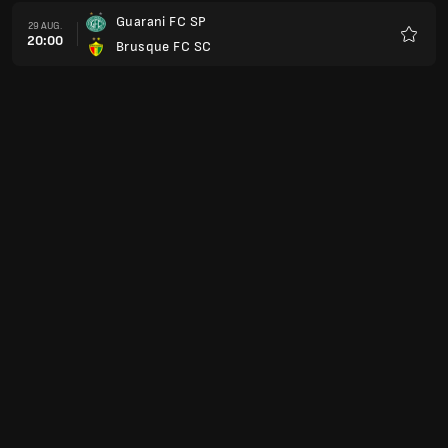
Guarani FC SP
29 AUG.
20:00
Brusque FC SC
Favori