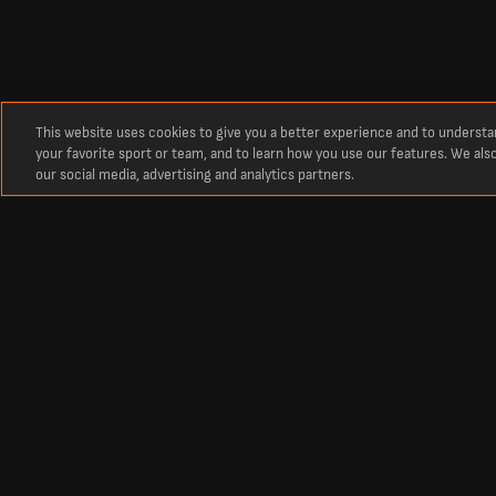
This website uses cookies to give you a better experience and to underst
your favorite sport or team, and to learn how you use our features. We als
our social media, advertising and analytics partners.
Over
Guadeloupe uitslagen
De laatste Guadeloupe voetbaluitslagen, tussenstanden en wedstrijden
Footbal
Other Sports
Premier League Scores
Cricket Scores
Premier League Standings
Tennis Scores