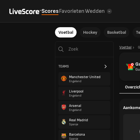
Scores
Favorieten
Wedden
Voetbal
Hockey
Basketbal
T
Voetbal
G
G
TEAMS
Gu
Manchester United
Engeland
Overzic
Liverpool
Engeland
Arsenal
Aankome
Engeland
Real Madrid
Spanje
Barcelona
Spanje