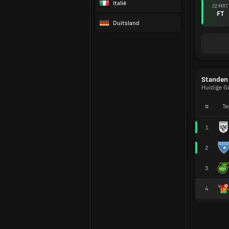
Italië
22 MRT.
FT
Duitsland
Standen
Huidige G
#
Te
1
2
3
4