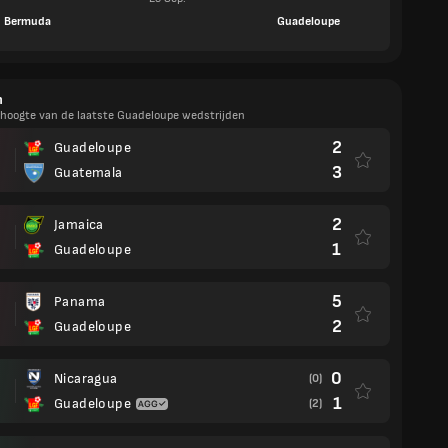
Bermuda
Guadeloupe
n
e hoogte van de laatste Guadeloupe wedstrijden
2
Guadeloupe
3
Guatemala
2
Jamaica
1
Guadeloupe
5
Panama
2
Guadeloupe
0
Nicaragua
(0)
1
Guadeloupe
(2)