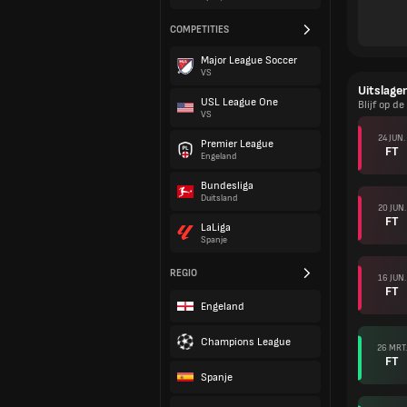
COMPETITIES
Major League Soccer
VS
Uitslage
USL League One
Blijf op d
VS
24 JUN.
Premier League
FT
Engeland
Bundesliga
Duitsland
20 JUN.
FT
LaLiga
Spanje
REGIO
16 JUN.
FT
Engeland
Champions League
26 MRT.
FT
Spanje