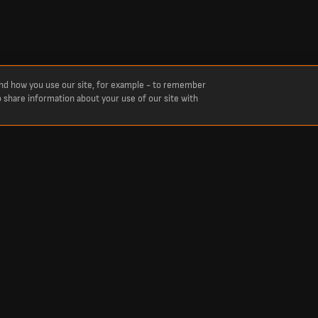
and how you use our site, for example - to remember
o share information about your use of our site with
Trending
Champions League Scores
World Cup Scores