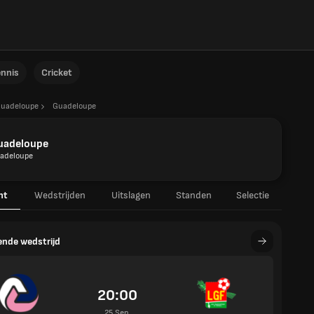
ennis
Cricket
uadeloupe
Guadeloupe
uadeloupe
adeloupe
ht
Wedstrijden
Uitslagen
Standen
Selectie
nde wedstrijd
20:00
25 Sep.