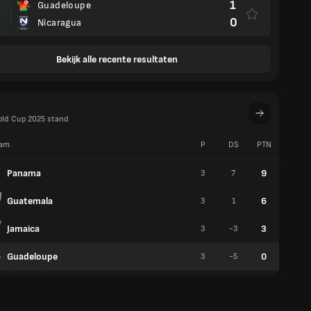
1
Guadeloupe
0
Nicaragua
Bekijk alle recente resultaten
old Cup 2025 stand
am
P
DS
PTN
W
Panama
9
3
7
3
Guatemala
6
3
1
2
Jamaica
3
3
-3
1
Guadeloupe
0
3
-5
0