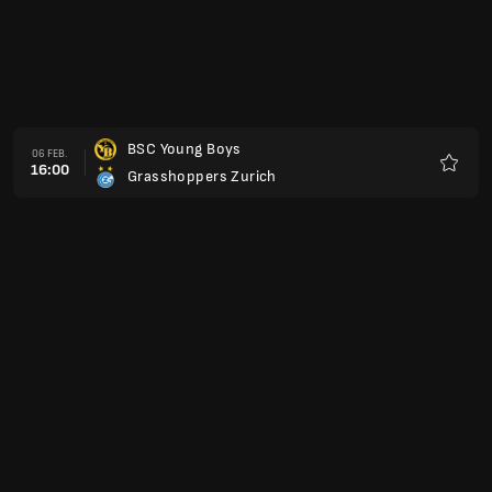
BSC Young Boys
06 FEB.
16:00
Grasshoppers Zurich
Favori