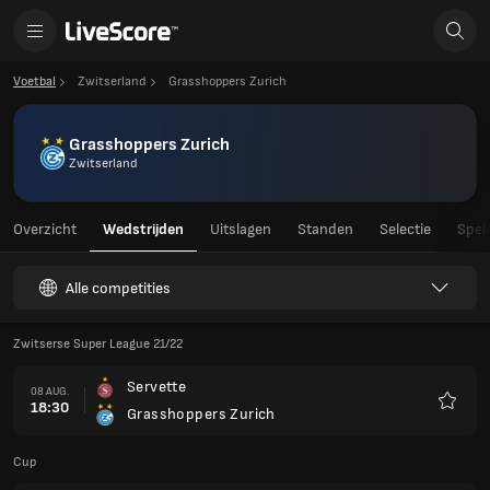
Voetbal
Zwitserland
Grasshoppers Zurich
Grasshoppers Zurich
Zwitserland
Overzicht
Wedstrijden
Uitslagen
Standen
Selectie
Spel
Alle competities
Zwitserse Super League 21/22
Servette
08 AUG.
18:30
Grasshoppers Zurich
Favori
Cup