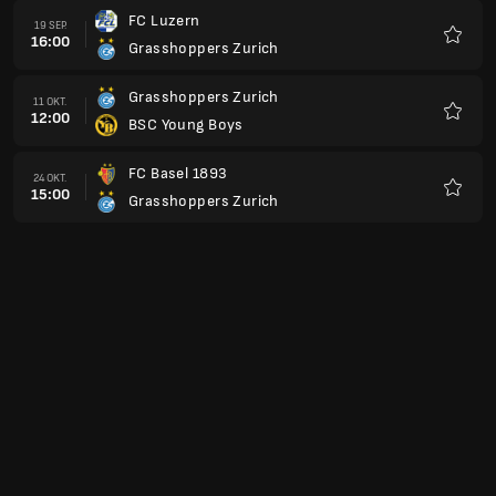
FC Luzern
19 SEP.
16:00
Grasshoppers Zurich
Favori
Grasshoppers Zurich
11 OKT.
12:00
BSC Young Boys
Favori
FC Basel 1893
24 OKT.
15:00
Grasshoppers Zurich
Favori