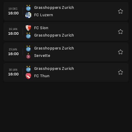
Grasshoppers Zurich
19 DEC.
16:00
FC Luzern
Favori
FC Sion
16 JAN.
16:00
Grasshoppers Zurich
Favori
Grasshoppers Zurich
23 JAN.
16:00
Servette
Favori
Grasshoppers Zurich
30 JAN.
16:00
FC Thun
Favori