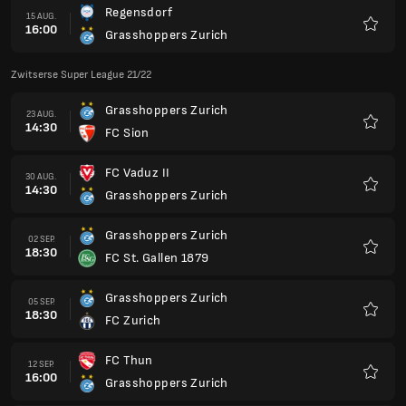
Regensdorf
15 AUG.
16:00
Grasshoppers Zurich
Favori
Zwitserse Super League 21/22
Grasshoppers Zurich
23 AUG.
14:30
FC Sion
Favori
FC Vaduz II
30 AUG.
14:30
Grasshoppers Zurich
Favori
Grasshoppers Zurich
02 SEP.
18:30
FC St. Gallen 1879
Favori
Grasshoppers Zurich
05 SEP.
18:30
FC Zurich
Favori
FC Thun
12 SEP.
16:00
Grasshoppers Zurich
Favori