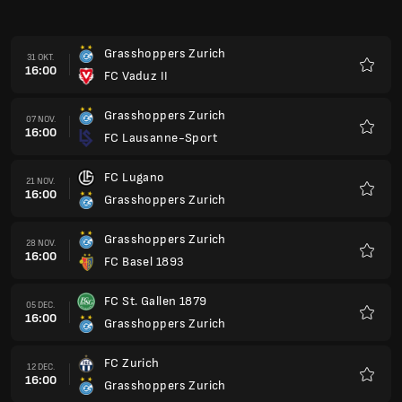
Grasshoppers Zurich
31 OKT.
16:00
FC Vaduz II
Favori
Grasshoppers Zurich
07 NOV.
16:00
FC Lausanne-Sport
Favori
FC Lugano
21 NOV.
16:00
Grasshoppers Zurich
Favori
Grasshoppers Zurich
28 NOV.
16:00
FC Basel 1893
Favori
FC St. Gallen 1879
05 DEC.
16:00
Grasshoppers Zurich
Favori
FC Zurich
12 DEC.
16:00
Grasshoppers Zurich
Favori