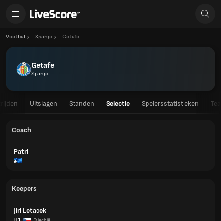
Voetbal
Spanje
Getafe
Getafe
Spanje
rijden
Uitslagen
Standen
Selectie
Spelersstatistieken
Tea
Coach
Patri
Keepers
Jiri Letacek
#1
Tsjechië