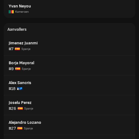
Yvan Neyou
Kameroen
Aanvallers
Jimenez Juanmi
#7
Spanje
Borja Mayoral
#9
Spanje
Alex Sancris
#18
Joselu Perez
#26
Spanje
Alejandro Lozano
#27
Spanje