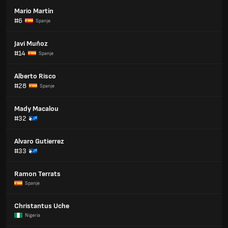
Mario Martín
#6
Spanje
Javi Muñoz
#14
Spanje
Alberto Risco
#28
Spanje
Mady Macalou
#32
Alvaro Gutierrez
#33
Ramon Terrats
Spanje
Christantus Uche
Nigeria