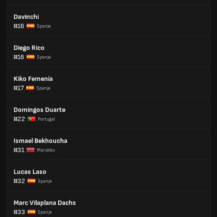
Davinchi
#16
Spanje
Diego Rico
#16
Spanje
Kiko Femenía
#17
Spanje
Domingos Duarte
#22
Portugal
Ismael Bekhoucha
#31
Marokko
Lucas Laso
#32
Spanje
Marc Vilaplana Dachs
#33
Spanje