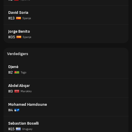
David Soria
#13
Spanje
Jorge Benito
#35
Spanje
Verdedigers
Djené
#2
Togo
Abdel Abqar
#3
Marokko
Mohamed Hamdoune
#4
Sebastian Boselli
#15
Uruguay