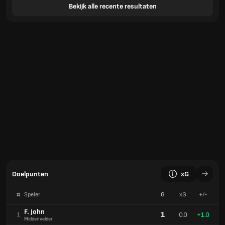
Bekijk alle recente resultaten
Doelpunten
xG
#
Speler
G
xG
+/-
F. John
1
0.0
+1.0
1
Middenvelder