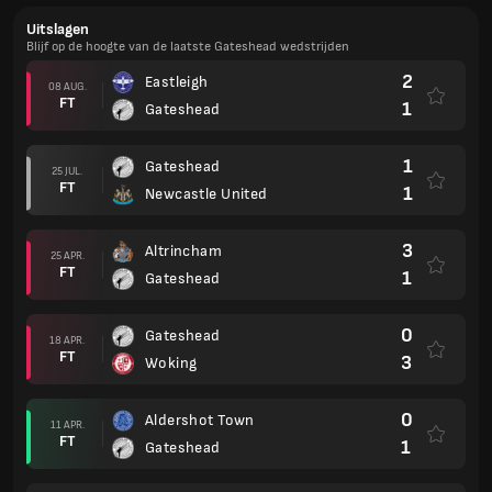
Uitslagen
Blijf op de hoogte van de laatste Gateshead wedstrijden
2
Eastleigh
08 AUG.
FT
1
Gateshead
1
Gateshead
25 JUL.
FT
1
Newcastle United
3
Altrincham
25 APR.
FT
1
Gateshead
0
Gateshead
18 APR.
FT
3
Woking
0
Aldershot Town
11 APR.
FT
1
Gateshead