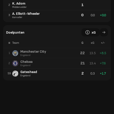
K. Adom
1
2
Middenvelder
A. Elliott-Wheeler
0
0.0
+0.0
3
Aanvaller
Doelpunten
xG
#
Team
G
xG
+/-
Manchester City
22
13.5
+8.5
1
Engeland
Chelsea
21
13.4
+7.6
2
Engeland
Gateshead
2
0.3
+1.7
59
Engeland