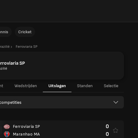
ennis
Cricket
razilië
Ferroviaria SP
rroviaria SP
zilië
ht
Wedstrijden
Uitslagen
Standen
Selectie
 competities
0
Ferroviaria SP
0
Maranhao MA