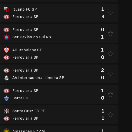
1
Ituano FC SP
3
Ferroviaria SP
0
Ferroviaria SP
1
Ser Caxias do Sul RS
1
AO Itabaiana SE
0
Ferroviaria SP
2
Ferroviaria SP
0
AA Internacional Limeira SP
1
Ferroviaria SP
0
Barra FC
1
Santa Cruz FC PE
1
Ferroviaria SP
1
Amazonas FC AM