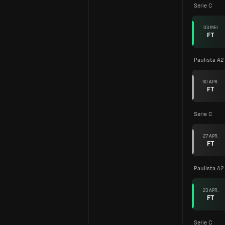
Serie C
03 MEI
FT
Paulista A2
30 APR.
FT
Serie C
27 APR.
FT
Paulista A2
23 APR.
FT
Serie C