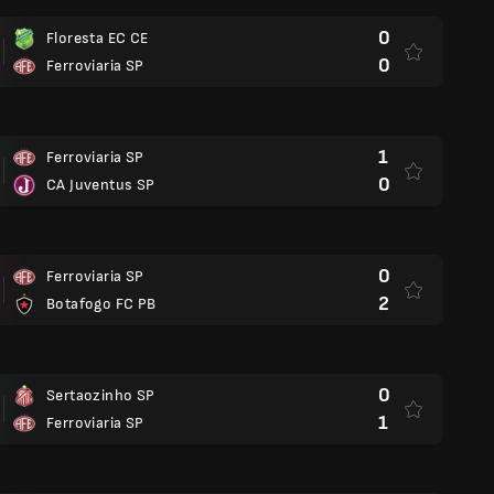
0
Floresta EC CE
0
Ferroviaria SP
1
Ferroviaria SP
0
CA Juventus SP
0
Ferroviaria SP
2
Botafogo FC PB
0
Sertaozinho SP
1
Ferroviaria SP