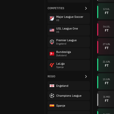
COMPETITIES
12 JUL.
FT
Major League Soccer
VS
04 JUL.
USL League One
FT
VS
Premier League
Engeland
27 JUN.
FT
Bundesliga
Duitsland
21 JUN.
LaLiga
FT
Spanje
REGIO
15 JUN.
FT
Engeland
Champions League
31 MEI
FT
Spanje