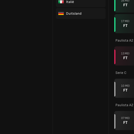
24 MEI
Italië
FT
Duitsland
17 MEI
FT
Paulista A2
13 MEI
FT
Serie C
10 MEI
FT
Paulista A2
07 MEI
FT