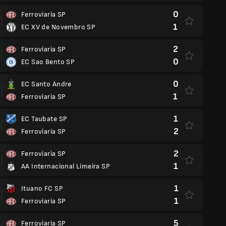
0
Ferroviaria SP
1
EC XV de Novembro SP
2
Ferroviaria SP
0
EC Sao Bento SP
0
EC Santo Andre
1
Ferroviaria SP
1
EC Taubate SP
2
Ferroviaria SP
2
Ferroviaria SP
1
AA Internacional Limeira SP
1
Ituano FC SP
1
Ferroviaria SP
5
Ferroviaria SP