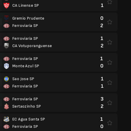
1
CA Linense SP
0
Gremio Prudente
2
Ferroviaria SP
1
Ferroviaria SP
2
CA Votuporanguense
1
Ferroviaria SP
0
Monte Azul SP
1
Sao Jose SP
1
Ferroviaria SP
3
Ferroviaria SP
2
Sertaozinho SP
1
EC Agua Santa SP
0
Ferroviaria SP