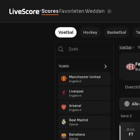
Scores
Favorieten
Wedden
Voetbal
Hockey
Basketbal
T
Voetbal
B
Fe
TEAMS
Bra
Manchester United
Engeland
Overzic
Liverpool
Engeland
Alle
Arsenal
Engeland
Serie C
Real Madrid
Spanje
25 JUL.
FT
Barcelona
Spanje