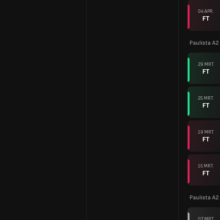
04 APR.
FT
Paulista A2
29 MRT.
FT
25 MRT.
FT
19 MRT.
FT
15 MRT.
FT
Paulista A2
07 MRT.