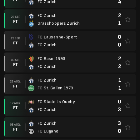
4
FC Zurich
2
FC Zurich
26 SEP.
FT
1
Grasshoppers Zurich
0
FC Lausanne-Sport
23 SEP.
FT
0
FC Zurich
2
FC Basel 1893
03 SEP.
FT
2
FC Zurich
1
FC Zurich
26 AUG.
FT
1
FC St. Gallen 1879
0
FC Stade Ls Ouchy
12 AUG.
FT
3
FC Zurich
3
FC Zurich
05 AUG.
FT
0
FC Lugano