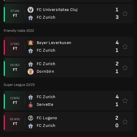
1
FC Universitatea Cluj
07 JAN.
FT
3
FC Zurich
Friendly table 2022
4
Bayer Leverkusen
17 DEC.
FT
1
FC Zurich
2
FC Zurich
09 DEC.
FT
1
Dornbirn
Super League 22/23
4
FC Zurich
13 NOV.
FT
1
Servette
2
FC Lugano
06 NOV.
FT
0
FC Zurich