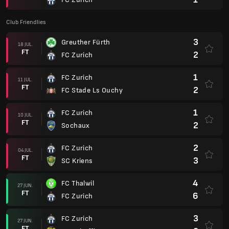
Club Friendlies
3
Greuther Fürth
18 JUL.
FT
2
FC Zurich
1
FC Zurich
11 JUL.
FT
2
FC Stade Ls Ouchy
1
FC Zurich
10 JUL.
FT
2
Sochaux
2
FC Zurich
04 JUL.
FT
3
SC Kriens
4
FC Thalwil
27 JUN.
FT
6
FC Zurich
3
FC Zurich
27 JUN.
FT