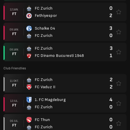
0
FC Zurich
12 JAN.
FT
2
Fethiyespor
3
Schalke 04
09 JAN.
FT
0
FC Zurich
3
FC Zurich
08 JAN.
FT
1
FC Dinamo Bucuresti 1948
Club Friendlies
2
FC Zurich
11 OKT.
FT
2
FC Vaduz II
4
1. FC Magdeburg
12 JUL.
FT
0
FC Zurich
0
FC Thun
06 JUL.
FT
0
FC Zurich