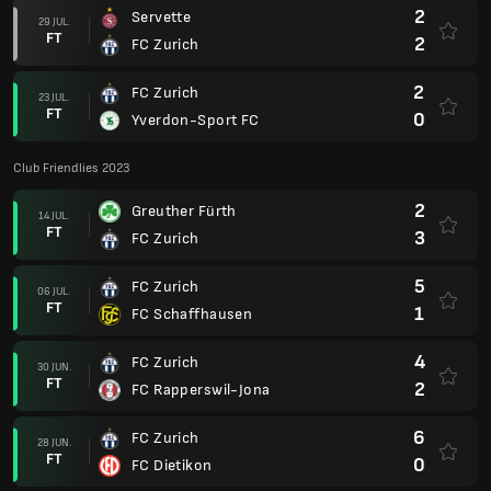
2
Servette
29 JUL.
FT
2
FC Zurich
2
FC Zurich
23 JUL.
FT
0
Yverdon-Sport FC
Club Friendlies 2023
2
Greuther Fürth
14 JUL.
FT
3
FC Zurich
5
FC Zurich
06 JUL.
FT
1
FC Schaffhausen
4
FC Zurich
30 JUN.
FT
2
FC Rapperswil-Jona
6
FC Zurich
28 JUN.
FT
0
FC Dietikon