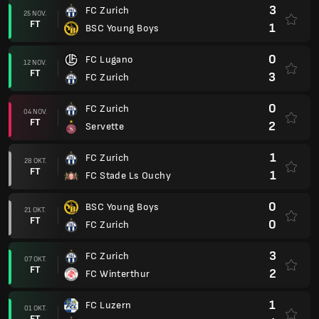
3
FC Zurich
25 NOV.
FT
1
BSC Young Boys
0
FC Lugano
12 NOV.
FT
3
FC Zurich
0
FC Zurich
04 NOV.
FT
2
Servette
1
FC Zurich
28 OKT.
FT
1
FC Stade Ls Ouchy
0
BSC Young Boys
21 OKT.
FT
0
FC Zurich
3
FC Zurich
07 OKT.
FT
2
FC Winterthur
1
FC Luzern
01 OKT.
FT