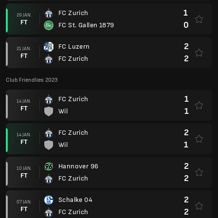
1
FC Zurich
29 JAN.
FT
0
FC St. Gallen 1879
2
FC Luzern
21 JAN.
FT
2
FC Zurich
Club Friendlies 2023
1
FC Zurich
14 JAN.
FT
1
Wil
2
FC Zurich
14 JAN.
FT
1
Wil
2
Hannover 96
10 JAN.
FT
2
FC Zurich
2
Schalke 04
07 JAN.
FT
2
FC Zurich