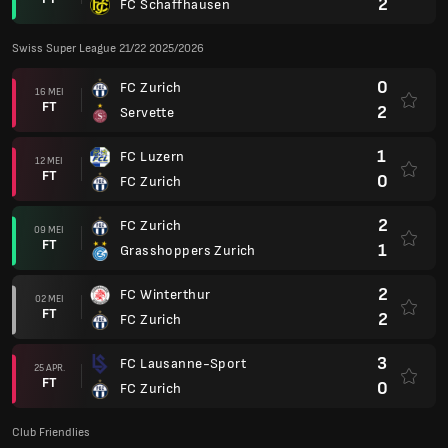
2
FC Schaffhausen
Swiss Super League 21/22 2025/2026
0
FC Zurich
16 MEI
FT
2
Servette
1
FC Luzern
12 MEI
FT
0
FC Zurich
2
FC Zurich
09 MEI
FT
1
Grasshoppers Zurich
2
FC Winterthur
02 MEI
FT
2
FC Zurich
3
FC Lausanne-Sport
25 APR.
FT
0
FC Zurich
Club Friendlies