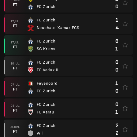
10 NOV.
FT
0
FC Zurich
1
FC Zurich
17 JUL.
FT
4
Neuchatel Xamax FCS
6
FC Zurich
17 JUL.
FT
1
SC Kriens
0
FC Zurich
10 JUL.
FT
0
FC Vaduz II
1
Feyenoord
07 JUL.
FT
0
FC Zurich
0
FC Zurich
03 JUL.
FT
1
FC Aarau
2
FC Zurich
25 JUN.
FT
2
Wil