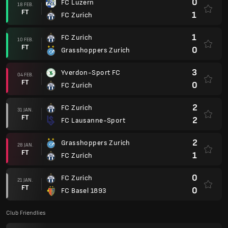
0
FC Luzern
18 FEB.
FT
1
FC Zurich
1
FC Zurich
10 FEB.
FT
0
Grasshoppers Zurich
3
Yverdon-Sport FC
04 FEB.
FT
0
FC Zurich
2
FC Zurich
31 JAN.
FT
2
FC Lausanne-Sport
2
Grasshoppers Zurich
28 JAN.
FT
1
FC Zurich
0
FC Zurich
21 JAN.
FT
0
FC Basel 1893
Club Friendlies