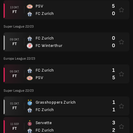
5
PSV
13 OKT.
FT
0
FC Zurich
Super League 22/23
0
FC Zurich
09 OKT.
FT
0
FC Winterthur
Europa League 22/23
1
FC Zurich
06 OKT.
FT
5
PSV
Super League 22/23
1
Grasshoppers Zurich
01 OKT.
FT
1
FC Zurich
3
Servette
11 SEP.
FT
2
FC Zurich