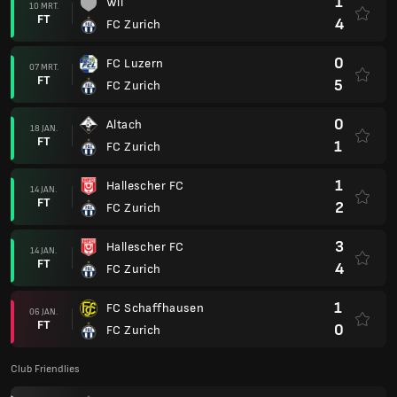
1
Wil
10 MRT.
FT
4
FC Zurich
0
FC Luzern
07 MRT.
FT
5
FC Zurich
0
Altach
18 JAN.
FT
1
FC Zurich
1
Hallescher FC
14 JAN.
FT
2
FC Zurich
3
Hallescher FC
14 JAN.
FT
4
FC Zurich
1
FC Schaffhausen
06 JAN.
FT
0
FC Zurich
Club Friendlies