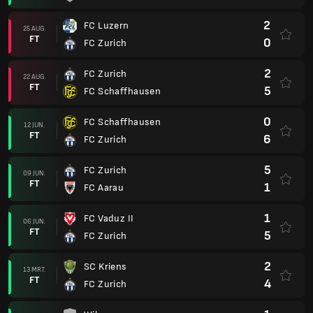
2
FC Luzern
25 AUG.
FT
0
FC Zurich
2
FC Zurich
22 AUG.
FT
5
FC Schaffhausen
0
FC Schaffhausen
12 JUN.
FT
6
FC Zurich
5
FC Zurich
09 JUN.
FT
1
FC Aarau
1
FC Vaduz II
06 JUN.
FT
5
FC Zurich
2
SC Kriens
13 MRT.
FT
4
FC Zurich