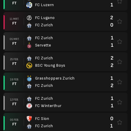
FT
1
FC Luzern
2
FC Lugano
11 MRT.
FT
0
FC Zurich
1
FC Zurich
05 MRT.
FT
1
Servette
2
FC Zurich
25 FEB.
FT
2
BSC Young Boys
1
Grasshoppers Zurich
19 FEB.
FT
2
FC Zurich
1
FC Zurich
12 FEB.
FT
1
FC Winterthur
0
FC Sion
05 FEB.
FT
1
FC Zurich