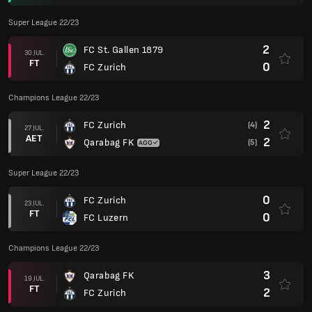
Super League 22/23
2
FC St. Gallen 1879
30 JUL.
FT
0
FC Zurich
Champions League 22/23
2
FC Zurich
(4)
27 JUL.
AET
2
Qarabag FK
(5)
Super League 22/23
0
FC Zurich
23 JUL.
FT
0
FC Luzern
Champions League 22/23
3
Qarabag FK
19 JUL.
FT
2
FC Zurich