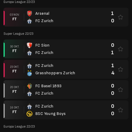
Europa League 22/23
1
Arsenal
03 NOV.
FT
0
FC Zurich
Super League 22/23
0
FC Sion
30 OKT.
FT
1
FC Zurich
1
FC Zurich
23 OKT.
FT
4
Grasshoppers Zurich
0
FC Basel 1893
20 OKT.
FT
0
FC Zurich
0
FC Zurich
16 OKT.
FT
0
BSC Young Boys
Europa League 22/23