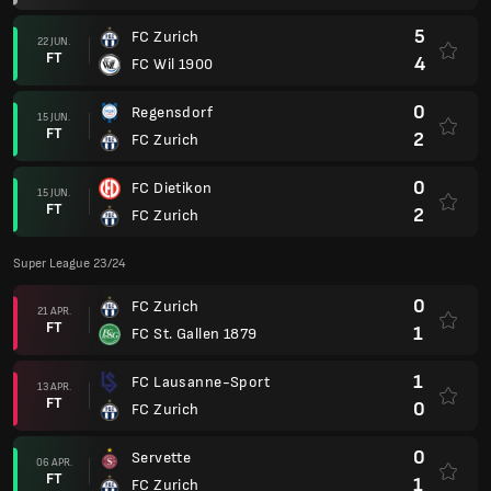
5
FC Zurich
22 JUN.
FT
4
FC Wil 1900
0
Regensdorf
15 JUN.
FT
2
FC Zurich
0
FC Dietikon
15 JUN.
FT
2
FC Zurich
Super League 23/24
0
FC Zurich
21 APR.
FT
1
FC St. Gallen 1879
1
FC Lausanne-Sport
13 APR.
FT
0
FC Zurich
0
Servette
06 APR.
FT
1
FC Zurich