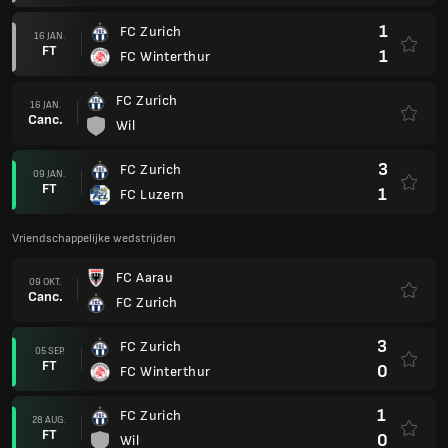
1
FC Zurich
16 JAN.
FT
1
FC Winterthur
FC Zurich
16 JAN.
Canc.
Wil
3
FC Zurich
09 JAN.
FT
1
FC Luzern
Vriendschappelijke wedstrijden
FC Aarau
09 OKT.
Canc.
FC Zurich
3
FC Zurich
05 SEP.
FT
0
FC Winterthur
1
FC Zurich
28 AUG.
FT
0
Wil