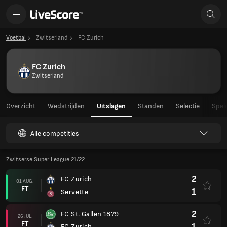
Voetbal
Zwitserland
FC Zurich
FC Zurich
Zwitserland
Overzicht
Wedstrijden
Uitslagen
Standen
Selectie
Spel
Alle competities
Zwitserse Super League 21/22
2
FC Zurich
01 AUG.
FT
1
Servette
2
FC St. Gallen 1879
26 JUL.
FT
1
FC Zurich