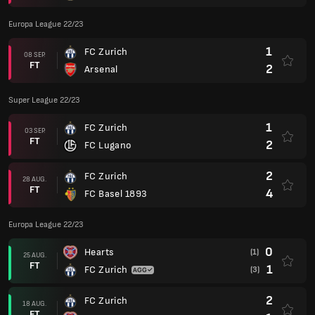
Europa League 22/23
1
FC Zurich
08 SEP.
FT
2
Arsenal
Super League 22/23
1
FC Zurich
03 SEP.
FT
2
FC Lugano
2
FC Zurich
28 AUG.
FT
4
FC Basel 1893
Europa League 22/23
0
Hearts
(1)
25 AUG.
FT
1
FC Zurich
(3)
2
FC Zurich
18 AUG.
FT