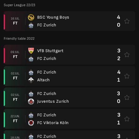
Super League 22/23
4
BSC Young Boys
16 JUL.
FT
0
FC Zurich
Friendly table 2022
3
VfB Stuttgart
09 JUL.
FT
2
FC Zurich
4
FC Zurich
02 JUL.
FT
1
Altach
3
FC Zurich
02 JUL.
FT
0
Juventus Zurich
3
FC Zurich
22 JUN.
FT
1
FC Viktoria Köln
3
FC Zurich
18 JUN.