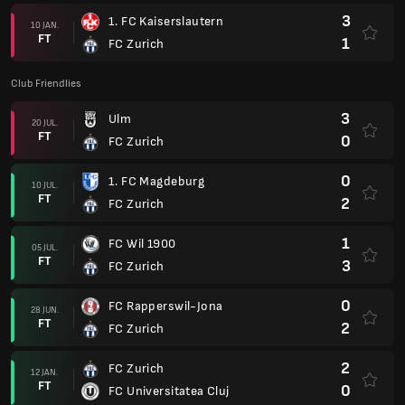
3
1. FC Kaiserslautern
10 JAN.
FT
1
FC Zurich
Club Friendlies
3
Ulm
20 JUL.
FT
0
FC Zurich
0
1. FC Magdeburg
10 JUL.
FT
2
FC Zurich
1
FC Wil 1900
05 JUL.
FT
3
FC Zurich
0
FC Rapperswil-Jona
28 JUN.
FT
2
FC Zurich
2
FC Zurich
12 JAN.
FT
0
FC Universitatea Cluj