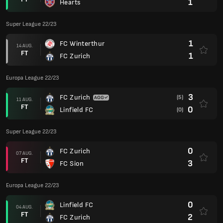
1
Hearts
Super League 22/23
1
FC Winterthur
14 AUG.
FT
1
FC Zurich
Europa League 22/23
3
FC Zurich
(5)
11 AUG.
FT
0
Linfield FC
(0)
Super League 22/23
0
FC Zurich
07 AUG.
FT
3
FC Sion
Europa League 22/23
0
Linfield FC
04 AUG.
FT
2
FC Zurich