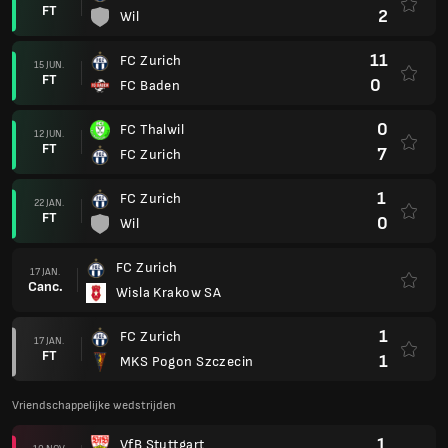
FT
2
Wil
11
FC Zurich
15 JUN.
FT
0
FC Baden
0
FC Thalwil
12 JUN.
FT
7
FC Zurich
1
FC Zurich
22 JAN.
FT
0
Wil
FC Zurich
17 JAN.
Canc.
Wisla Krakow SA
1
FC Zurich
17 JAN.
FT
1
MKS Pogon Szczecin
Vriendschappelijke wedstrijden
1
VfB Stuttgart