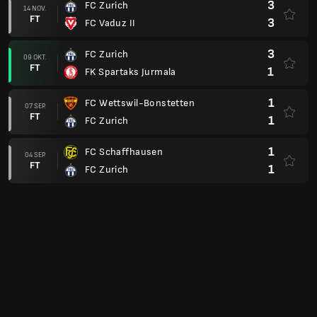
3
FC Zurich
14 NOV.
FT
3
FC Vaduz II
3
FC Zurich
09 OKT.
FT
1
FK Spartaks Jurmala
1
FC Wettswil-Bonstetten
07 SEP.
FT
1
FC Zurich
1
FC Schaffhausen
04 SEP.
FT
1
FC Zurich