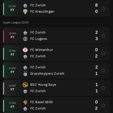
8
FC Zurich
24 JUN.
FT
0
FC Kreuzlingen
Super League 22/23
2
FC Zurich
29 MEI
FT
3
FC Lugano
0
FC Winterthur
25 MEI
FT
2
FC Zurich
2
FC Zurich
21 MEI
FT
1
Grasshoppers Zurich
1
BSC Young Boys
14 MEI
FT
1
FC Zurich
0
FC Basel 1893
07 MEI
FT
2
FC Zurich