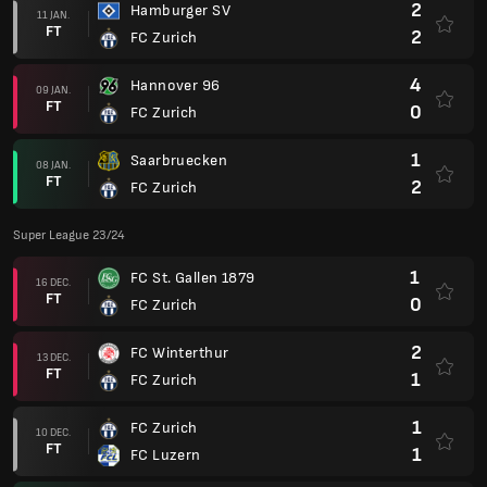
2
Hamburger SV
11 JAN.
FT
2
FC Zurich
4
Hannover 96
09 JAN.
FT
0
FC Zurich
1
Saarbruecken
08 JAN.
FT
2
FC Zurich
Super League 23/24
1
FC St. Gallen 1879
16 DEC.
FT
0
FC Zurich
2
FC Winterthur
13 DEC.
FT
1
FC Zurich
1
FC Zurich
10 DEC.
FT
1
FC Luzern