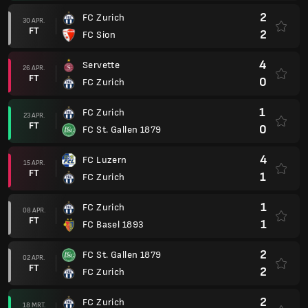
2
FC Zurich
30 APR.
FT
2
FC Sion
4
Servette
26 APR.
FT
0
FC Zurich
1
FC Zurich
23 APR.
FT
0
FC St. Gallen 1879
4
FC Luzern
15 APR.
FT
1
FC Zurich
1
FC Zurich
08 APR.
FT
1
FC Basel 1893
2
FC St. Gallen 1879
02 APR.
FT
2
FC Zurich
2
FC Zurich
18 MRT.