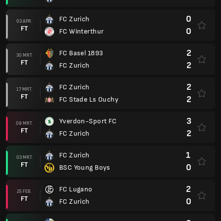
0
FC Zurich
03 APR.
FT
0
FC Winterthur
2
FC Basel 1893
30 MRT.
FT
2
FC Zurich
2
FC Zurich
17 MRT.
FT
2
FC Stade Ls Ouchy
3
Yverdon-Sport FC
09 MRT.
FT
2
FC Zurich
1
FC Zurich
03 MRT.
FT
0
BSC Young Boys
2
FC Lugano
25 FEB.
FT
0
FC Zurich