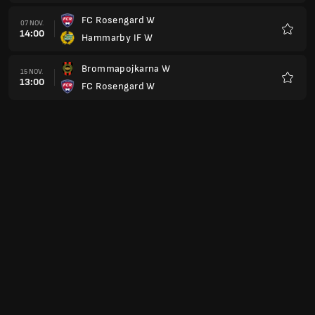
FC Rosengard W
07 NOV.
14:00
Hammarby IF W
Favori
Brommapojkarna W
15 NOV.
13:00
FC Rosengard W
Favori