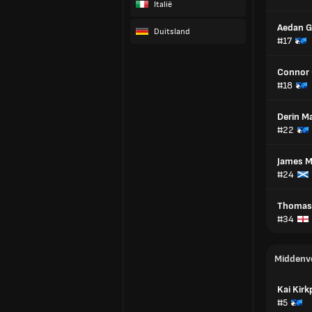
Italië
Aedan G
Duitsland
#17
Connor 
#18
Derin Ma
#22
James M
#24
Thomas
#34
Middenv
Kai Kirk
#5