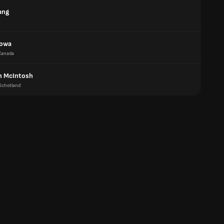
ang
Sowa
Canada
n McIntosh
Schotland