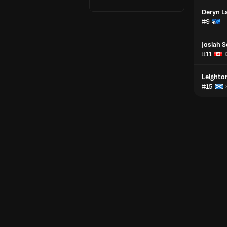
Deryn L
#9
Josiah 
#11
Leighto
#15