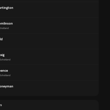
rtington
omlinson
chotland
dd
aig
Schotland
pence
Schotland
Honeyman
rs