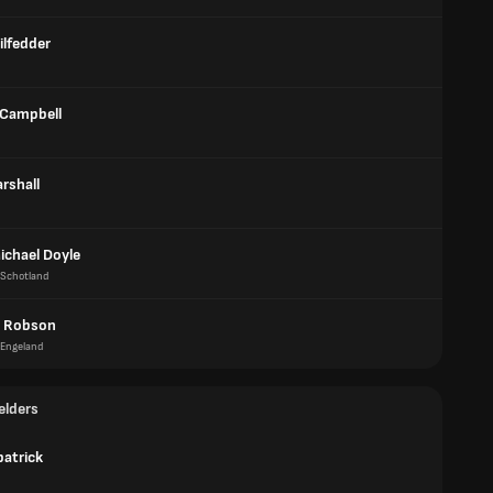
ilfedder
Campbell
rshall
ichael Doyle
Schotland
 Robson
Engeland
elders
patrick