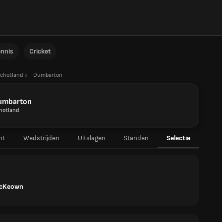
ennis
Cricket
chotland
Dumbarton
umbarton
hotland
ht
Wedstrijden
Uitslagen
Standen
Selectie
McKeown