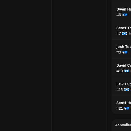
Owen Ha
#6
Scott T
#7
S
Josh To
#8
David Cr
#10
Lewis S
#16
Scott 
#21
Aanvalle