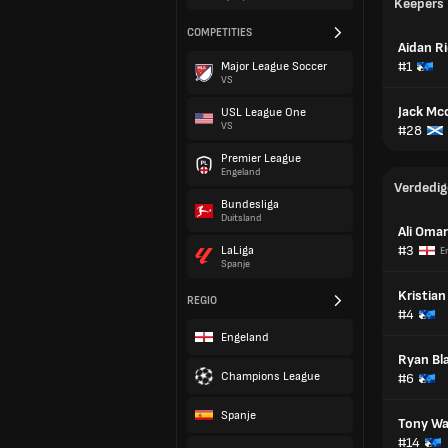
Keepers
COMPETITIES
Aidan R
#1
Major League Soccer
VS
Jack Mc
USL League One
VS
#28
Premier League
Engeland
Verdedig
Bundesliga
Duitsland
Ali Omar
#3
LaLiga
E
Spanje
Kristia
REGIO
#4
Engeland
Ryan Bla
Champions League
#6
Spanje
Tony Wa
#14