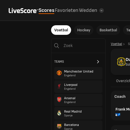
Scores
Favorieten
Wedden
Voetbal
Hockey
Basketbal
T
Voetbal
S
D
TEAMS
Sc
Manchester United
Engeland
Overzic
Liverpool
Engeland
Coach
Arsenal
Engeland
Frank 
Real Madrid
Spanje
Barcelona
Spanje