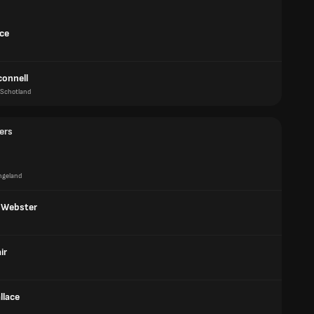
ice
connell
Schotland
ers
ngeland
n Webster
ir
llace