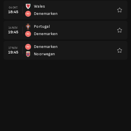
Wales
04 OKT.
18:45
Denemarken
Favori
Portugal
14 NOV.
19:45
Denemarken
Favori
Denemarken
17 NOV.
19:45
Noorwegen
Favori