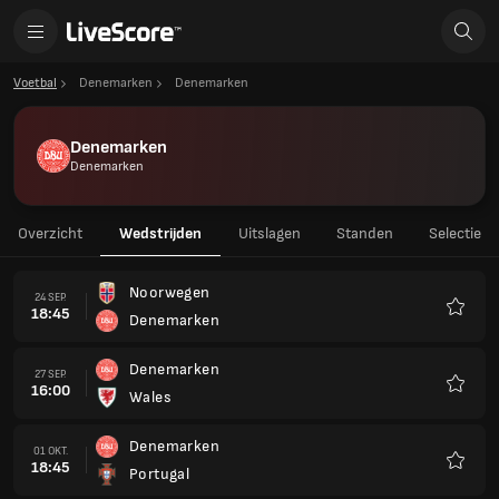
Voetbal
Denemarken
Denemarken
Denemarken
Denemarken
Overzicht
Wedstrijden
Uitslagen
Standen
Selectie
Noorwegen
24 SEP.
18:45
Denemarken
Favori
Denemarken
27 SEP.
16:00
Wales
Favori
Denemarken
01 OKT.
18:45
Portugal
Favori