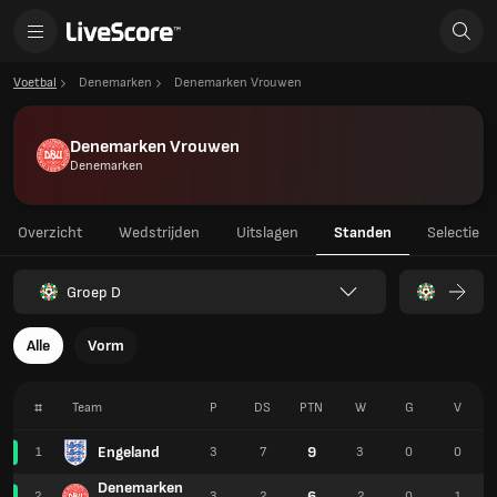
Voetbal
Denemarken
Denemarken Vrouwen
Denemarken Vrouwen
Denemarken
Overzicht
Wedstrijden
Uitslagen
Standen
Selectie
Groep D
Alle
Vorm
#
Team
P
DS
PTN
W
G
V
Engeland
9
1
3
7
3
0
0
Denemarken
6
2
3
2
2
0
1