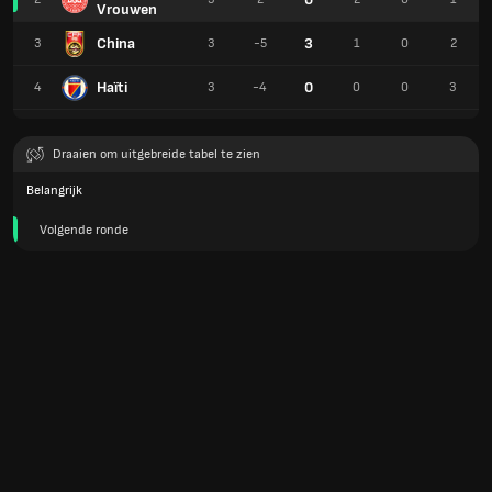
Vrouwen
China
3
3
3
-5
1
0
2
Haïti
0
4
3
-4
0
0
3
Draaien om uitgebreide tabel te zien
Belangrijk
Volgende ronde