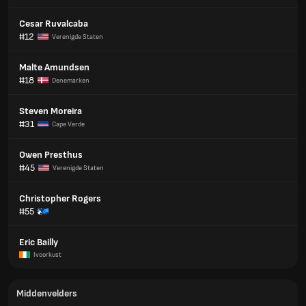
Cesar Ruvalcaba
#12
Verenigde Staten
Malte Amundsen
#18
Denemarken
Steven Moreira
#31
Cape Verde
Owen Presthus
#45
Verenigde Staten
Christopher Rogers
#55
Eric Bailly
Ivoorkust
Middenvelders