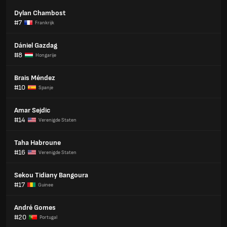
Dylan Chambost
#7
Frankrijk
Dániel Gazdag
#8
Hongarije
Brais Méndez
#10
Spanje
Amar Sejdic
#14
Verenigde Staten
Taha Habroune
#16
Verenigde Staten
Sekou Tidiany Bangoura
#17
Guinee
André Gomes
#20
Portugal