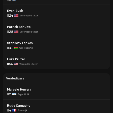
Evan Bush
#24
Verenigde Staten
Patrick Schulte
#28
Verenigde Staten
Stanislav Lapkes
#41
Wit-Rusland
Luke Pruter
#54
Verenigde Staten
Verdedigers
Marcelo Herrera
#2
Argentinië
Rudy Camacho
#4
Frankrijk