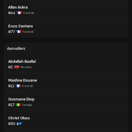
Allan Ackra
#44
Frankrijk
Enzo Cantero
#77
Frankrijk
Aanvallers
Abdellah Baallal
#2
Marokko
Maidine Douane
#11
Frankrijk
Ousmane Diop
#17
Senegal
Christ Okou
#90