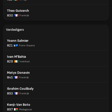
Theo Guivarch
#30
Frankrijk
Verdedigers
Yoann Salmier
#21
Frans-Guyana
Ivan M'Bahia
#28
Ivoorkust
Matys Donavin
#45
Frankrijk
Ibrahim Coulibaly
#93
Frankrijk
Kenji-Van Boto
#97
Madagascar