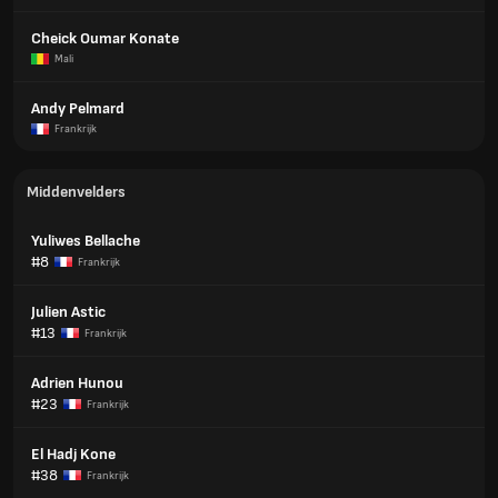
Cheick Oumar Konate
Mali
Andy Pelmard
Frankrijk
Middenvelders
Yuliwes Bellache
#8
Frankrijk
Julien Astic
#13
Frankrijk
Adrien Hunou
#23
Frankrijk
El Hadj Kone
#38
Frankrijk