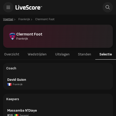
Voetbal
Frankrijk
Clermont Foot
Clermont Foot
Frankrijk
Overzicht
Wedstrijden
Uitslagen
Standen
Selectie
Coach
David Guion
Frankrijk
Keepers
Massamba N'Diaye
#16
Senegal